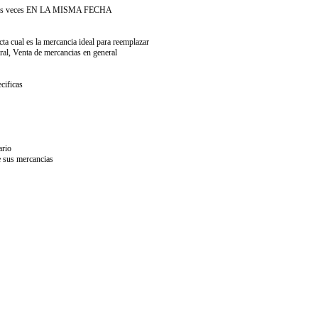
nda dos veces EN LA MISMA FECHA
cta cual es la mercancia ideal para reemplazar
eral, Venta de mercancias en general
cificas
ario
e sus mercancias