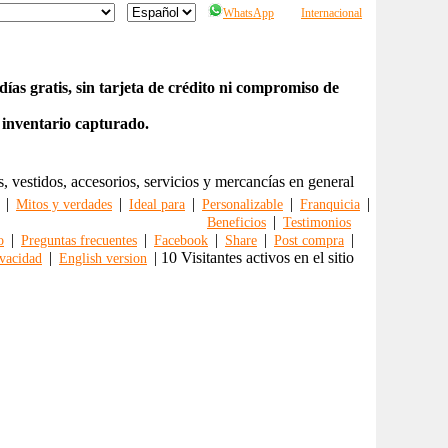
WhatsApp
Internacional
ías gratis, sin tarjeta de crédito ni compromiso de
 inventario capturado.
s, vestidos, accesorios, servicios y mercancías en general
|
|
|
|
|
Mitos y verdades
Ideal para
Personalizable
Franquicia
|
Beneficios
Testimonios
|
|
|
|
|
o
Preguntas frecuentes
Facebook
Share
Post compra
|
| 10 Visitantes activos en el sitio
vacidad
English version