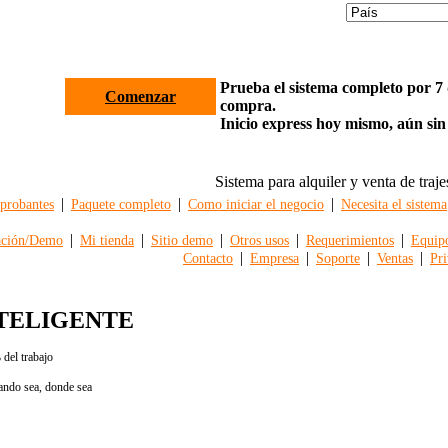
Prueba el sistema completo por 7 d
Comenzar
compra.
Inicio express hoy mismo, aún sin
Sistema para alquiler y venta de traje
|
|
|
robantes
Paquete completo
Como iniciar el negocio
Necesita el sistema
|
|
|
|
|
ación/Demo
Mi tienda
Sitio demo
Otros usos
Requerimientos
Equip
|
|
|
|
Contacto
Empresa
Soporte
Ventas
Pri
NTELIGENTE
 del trabajo
uando sea, donde sea