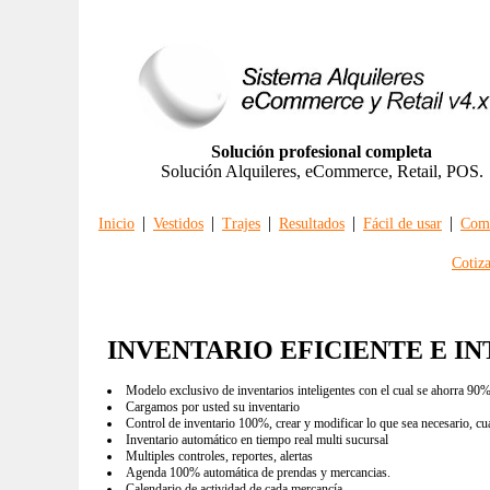
Solución profesional completa
Solución Alquileres, eCommerce, Retail, POS.
|
|
|
|
|
Inicio
Vestidos
Trajes
Resultados
Fácil de usar
Comp
Cotiz
INVENTARIO EFICIENTE E I
Modelo exclusivo de inventarios inteligentes con el cual se ahorra 90%
Cargamos por usted su inventario
Control de inventario 100%, crear y modificar lo que sea necesario, c
Inventario automático en tiempo real multi sucursal
Multiples controles, reportes, alertas
Agenda 100% automática de prendas y mercancias.
Calendario de actividad de cada mercancía.