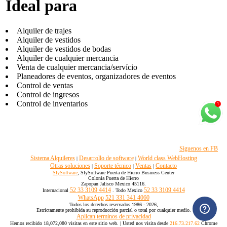
Ideal para
Alquiler de trajes
Alquiler de vestidos
Alquiler de vestidos de bodas
Alquiler de cualquier mercancia
Venta de cualquier mercancia/servício
Planeadores de eventos, organizadores de eventos
Control de ventas
Control de ingresos
Control de inventarios
Siguenos en FB
Sistema Alquileres
Desarrollo de software
World class WebHosting
|
|
Otras soluciones
Soporte técnico
Ventas
Contacto
|
|
|
SlySoftware
, SlySoftware Puerta de Hierro Business Center
Colonia Puerta de Hierro
Zapopan Jalisco Mexico 45116.
52 33 3109 4414
52 33 3109 4414
Internacional
. Todo Mexico
WhatsApp
521 331 341 4060
Todos los derechos reservados 1986 - 2026,
Estrictamente prohibida su reproducción parcial o total por cualquier medio.
Aplican terminos de privacidad
Hemos recibido 18,072,080 visitas en este sitio web. | Usted nos visita desde
216.73.217.62
Chrome