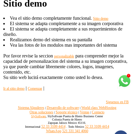
Sitio demo
Vea el sitio demo completamente funcional.
Sitio demo
El sistema se adapta completamente a su imagen corporativa
El sistema se adapta completamente a sus requerimientos de
diseño.
Realizamos demo del sistema en su pantalla
Vea las fotos de los modulos mas importantes del sistema
Por favor revise la seccion
para comprender mejor la
personalizable
capacidad de personalizacion del sistema a su imagen corporativa,
ya que puede cambiar libremente colores, logos, imagenes,
contenido, etc.
Su sitio web lucirá exactamente como usted lo desea.
|
|
Ir al sitio demo
Comenzar
Siguenos en FB
Sistema Alquileres
Desarrollo de software
World class WebHosting
|
|
Otras soluciones
Soporte técnico
Ventas
Contacto
|
|
|
SlySoftware
, SlySoftware Puerta de Hierro Business Center
Colonia Puerta de Hierro
Zapopan Jalisco Mexico 45116.
52 33 3109 4414
52 33 3109 4414
Internacional
. Todo Mexico
WhatsApp
521 331 341 4060