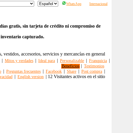
WhatsApp
Internacional
ías gratis, sin tarjeta de crédito ni compromiso de
 inventario capturado.
s, vestidos, accesorios, servicios y mercancías en general
|
|
|
|
|
Mitos y verdades
Ideal para
Personalizable
Franquicia
|
Beneficios
Testimonios
|
|
|
|
|
o
Preguntas frecuentes
Facebook
Share
Post compra
|
| 12 Visitantes activos en el sitio
vacidad
English version