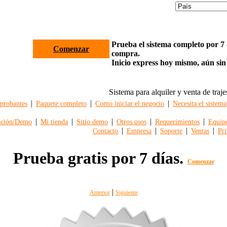
Prueba el sistema completo por 7 d
Comenzar
compra.
Inicio express hoy mismo, aún sin
Sistema para alquiler y venta de traje
|
|
|
robantes
Paquete completo
Como iniciar el negocio
Necesita el sistema
|
|
|
|
|
ación/Demo
Mi tienda
Sitio demo
Otros usos
Requerimientos
Equip
|
|
|
|
Contacto
Empresa
Soporte
Ventas
Pri
Prueba gratis por 7 días.
Comenzar
|
Anterior
Siguiente