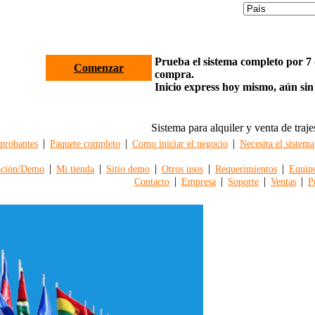
Prueba el sistema completo por 7 d
Comenzar
compra.
Inicio express hoy mismo, aún sin
Sistema para alquiler y venta de traje
|
|
|
robantes
Paquete completo
Como iniciar el negocio
Necesita el sistema
|
|
|
|
|
ación/Demo
Mi tienda
Sitio demo
Otros usos
Requerimientos
Equip
|
|
|
|
Contacto
Empresa
Soporte
Ventas
P