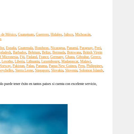
o de México
,
Guanajuato
,
Guerrero
,
Hidalgo
,
Jalisco
,
Michoacán
,
s
dor
,
España
,
Guatemala
,
Honduras
,
Nicaragua
,
Panamá
,
Paraguay
,
Perú
,
gladesh
,
Barbados
,
Belgium
,
Belize
,
Bermuda
,
Botswana
,
British Virgin
of Micronesia
,
Fiji
,
Finland
,
France
,
Germany
,
Ghana
,
Gibraltar
,
Greece
,
,
Lesotho
,
Liberia
,
Lithuania
,
Luxembourg
,
Madagascar
,
Malawi
,
Norway
,
Pakistan
,
Palau
,
Panama
,
Papua New Guinea
,
Peru
,
Philippines
,
eychelles
,
Sierra Leone
,
Singapore
,
Slovakia
,
Slovenia
,
Solomon Islands
,
 puede tener éxito en tantos paises si cuenta con excelente servicio,