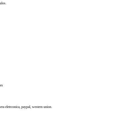
ulos.
res
uera eletrconica, paypal, western union.