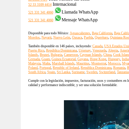
Internacional
52 33 3109 4414
Llamada WhatsApp
521 331 341 4060
Mensaje WhatsApp
521 331 341 4060
Disponible para todo México:
Aguascalientes
,
Baja California
,
Baja Calif
Morelos
,
Nayarit
,
Nuevo León
,
Oaxaca
,
Puebla
,
Querétaro
,
Quintana Roo
También disponible en 146 países, incluyendo:
Canada
,
USA Estados Uni
Puerto Rico
,
República Dominicana
,
Uruguay
,
Venezuela
,
Algeria
,
Ameri
Islands
,
Brunei
,
Bulgaria
,
Cameroon
,
Cayman Islands
,
China
,
Cook Islan
Grenada
,
Guam
,
Guinea Ecuatorial
,
Guyana
,
Hong Kong
,
Hungary
,
India
Malaysia
,
Malta
,
Marshall Islands
,
Mauritius
,
Montserrat
,
Morocco
,
Mya
Poland
,
Portugal
,
Republic of Ireland
,
Republica Dominicana
,
Romania
,
R
South Africa
,
Spain
,
Sri Lanka
,
Suriname
,
Sweden
,
Switzerland
,
Tanzania
Cumple con la legislación, impuestos, facturación, usos y costumbres en lo
calidad y performance indiscutible, y ser una solución formidable.