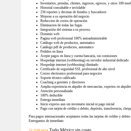
Inventarios, prendas, clientes, ingresos, egresos, y otros 100 mod
Historial consultable e inviolable
256 reportes y decenas de listados y buscadores
Mejoras a su operación del negocio.
Reduccion de costos de operación.
Eliminacion de todas las fugas.
Integración del sistema a su proceso.
Dominio web
Pagina web profesional 100% autoadministrable
Catálogo web de productos, automatico
Catálogo pdf de productos, automatico
Pedidos en linea
Acepte pagos en linea y cuenta bancaria, sin comisiones
Hospedaje internet (webhosting) en servidor industrial dedicado
Hospedaje internet (webhosting) ilimitado
Certificado de seguridad SSL profesional de alto nivel
Correo electronico profesional para negocios
Soporte técnico calificado
Coaching a gerentes y directores
Amplia experiencia en alquiler de mercancías, expertos en alquile
Atención personalizada
100% deducible
Entrega inmediata
Inicio express aun sin inventario inicial ni pago inicial
Pago con tarjeta de crédito o debito, depósito, transferencia, cheq
Para pagos internacionales aceptamos todas las tarjetas de crédito y debito
Entregamos de inmediato.
Todo México sin costo
33 3109 4414