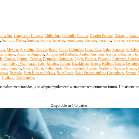
ornia Sur
,
Campeche
,
Chiapas
,
Chihuahua
,
Coahuila
,
Colima
,
Distrito Federal
,
Durango
,
Estad
,
San Luis Potosí
,
Sinaloa
,
Sonora
,
Tabasco
,
Tamaulipas
,
Tlaxcala
,
Veracruz
,
Yucatán
,
Zacateca
dos
,
Mexico
,
Argentina
,
Bolivia
,
Brasil
,
Chile
,
Colombia
,
Costa Rica
,
Cuba
,
Ecuador
,
El Salva
can Samoa
,
Andorra
,
Anguilla
,
Antigua and Barbuda
,
Aruba
,
Australia
,
Austria
,
Bahamas
,
Ban
ds
,
Croatia
,
Cyprus
,
Czechia
,
Denmark
,
Dominica
,
Egypt
,
Estonia
,
Eswatini
,
Federated States 
,
Iraq
,
Isle of Man
,
Israel
,
Italy
,
Jamaica
,
Jordan
,
Kazakhstan
,
Kenya
,
Kiribati
,
Latvia
,
Lebanon
nmar
,
Namibia
,
Nauru
,
Nepal
,
Netherlands
,
New Zealand
,
Nigeria
,
Northern Mariana Islands
,
ussia
,
Rwanda
,
Saint Kitts and Nevis
,
Saint Lucia
,
Saint Vincent and the Grenadines
,
Samoa
,
S
,
Thailand
,
The Gambia
.
s países mencionados, y se adapta rápidamente a cualquier requerimiento futuro. Un sistema solo
Disponible en 146 países.