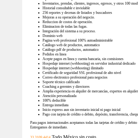
Inventarios, prendas, clientes, ingresos, egresos, y otros 100 mod
Historial consultable e inviolable
256 reportes y decenas de listados y buscadores
Mejoras a su operación del negocio.
Reduccion de costos de operación.
Eliminacion de todas las fugas.
Integración del sistema a su proceso.
Dominio web
Pagina web profesional 100% autoadministrable
Catálogo web de productos, automatico
Catálogo pdf de productos, automatico
Pedidos en linea
Acepte pagos en linea y cuenta bancaria, sin comisiones
Hospedaje internet (webhosting) en servidor industrial dedicado
Hospedaje internet (webhosting) ilimitado
Certificado de seguridad SSL profesional de alto nivel
Correo electronico profesional para negocios
Soporte técnico calificado
Coaching a gerentes y directores
Amplia experiencia en alquiler de mercancías, expertos en alquile
Atención personalizada
100% deducible
Entrega inmediata
Inicio express aun sin inventario inicial ni pago inicial
Pago con tarjeta de crédito o debito, depósito, transferencia, cheq
Para pagos internacionales aceptamos todas las tarjetas de crédito y debito
Entregamos de inmediato.
Todo México sin costo
33 3109 4414