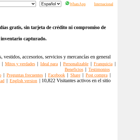
WhatsApp
Internacional
ías gratis, sin tarjeta de crédito ni compromiso de
 inventario capturado.
s, vestidos, accesorios, servicios y mercancías en general
|
|
|
|
|
Mitos y verdades
Ideal para
Personalizable
Franquicia
|
Beneficios
Testimonios
|
|
|
|
|
o
Preguntas frecuentes
Facebook
Share
Post compra
|
| 10,822 Visitantes activos en el sitio
dad
English version