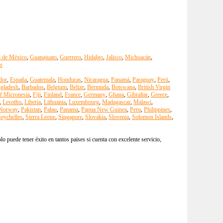
o de México
,
Guanajuato
,
Guerrero
,
Hidalgo
,
Jalisco
,
Michoacán
,
s
dor
,
España
,
Guatemala
,
Honduras
,
Nicaragua
,
Panamá
,
Paraguay
,
Perú
,
gladesh
,
Barbados
,
Belgium
,
Belize
,
Bermuda
,
Botswana
,
British Virgin
of Micronesia
,
Fiji
,
Finland
,
France
,
Germany
,
Ghana
,
Gibraltar
,
Greece
,
,
Lesotho
,
Liberia
,
Lithuania
,
Luxembourg
,
Madagascar
,
Malawi
,
Norway
,
Pakistan
,
Palau
,
Panama
,
Papua New Guinea
,
Peru
,
Philippines
,
eychelles
,
Sierra Leone
,
Singapore
,
Slovakia
,
Slovenia
,
Solomon Islands
,
 puede tener éxito en tantos paises si cuenta con excelente servicio,