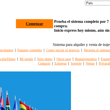
Prueba el sistema completo por 7 d
Comenzar
compra.
Inicio express hoy mismo, aún sin
Sistema para alquiler y venta de traje
|
|
|
robantes
Paquete completo
Como iniciar el negocio
Necesita el sistema
|
|
|
|
|
ación/Demo
Mi tienda
Sitio demo
Otros usos
Requerimientos
Equip
|
|
|
|
Contacto
Empresa
Soporte
Ventas
Privaci