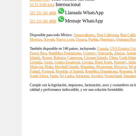
Internacional
52 33 3109 4414
Llamada WhatsApp
521 331 341 4060
Mensaje WhatsApp
521 331 341 4060
Disponible para todo México:
Aguascalientes
,
Baja California
,
Baja Calif
Morelos
,
Nayarit
,
Nuevo León
,
Oaxaca
,
Puebla
,
Querétaro
,
Quintana Roo
También disponible en 146 países, incluyendo:
Canada
,
USA Estados Uni
Puerto Rico
,
República Dominicana
,
Uruguay
,
Venezuela
,
Algeria
,
Ameri
Islands
,
Brunei
,
Bulgaria
,
Cameroon
,
Cayman Islands
,
China
,
Cook Islan
Grenada
,
Guam
,
Guinea Ecuatorial
,
Guyana
,
Hong Kong
,
Hungary
,
India
Malaysia
,
Malta
,
Marshall Islands
,
Mauritius
,
Montserrat
,
Morocco
,
Mya
Poland
,
Portugal
,
Republic of Ireland
,
Republica Dominicana
,
Romania
,
R
South Africa
,
Spain
,
Sri Lanka
,
Suriname
,
Sweden
,
Switzerland
,
Tanzania
Cumple con la legislación, impuestos, facturación, usos y costumbres en lo
calidad y performance indiscutible, y ser una solución formidable.