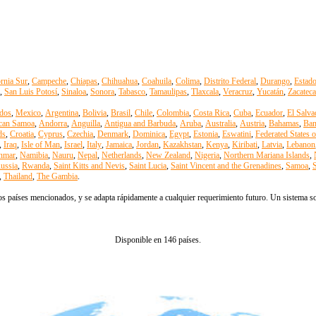
ornia Sur
,
Campeche
,
Chiapas
,
Chihuahua
,
Coahuila
,
Colima
,
Distrito Federal
,
Durango
,
Estad
,
San Luis Potosí
,
Sinaloa
,
Sonora
,
Tabasco
,
Tamaulipas
,
Tlaxcala
,
Veracruz
,
Yucatán
,
Zacateca
dos
,
Mexico
,
Argentina
,
Bolivia
,
Brasil
,
Chile
,
Colombia
,
Costa Rica
,
Cuba
,
Ecuador
,
El Salva
can Samoa
,
Andorra
,
Anguilla
,
Antigua and Barbuda
,
Aruba
,
Australia
,
Austria
,
Bahamas
,
Ban
ds
,
Croatia
,
Cyprus
,
Czechia
,
Denmark
,
Dominica
,
Egypt
,
Estonia
,
Eswatini
,
Federated States 
,
Iraq
,
Isle of Man
,
Israel
,
Italy
,
Jamaica
,
Jordan
,
Kazakhstan
,
Kenya
,
Kiribati
,
Latvia
,
Lebanon
nmar
,
Namibia
,
Nauru
,
Nepal
,
Netherlands
,
New Zealand
,
Nigeria
,
Northern Mariana Islands
,
ussia
,
Rwanda
,
Saint Kitts and Nevis
,
Saint Lucia
,
Saint Vincent and the Grenadines
,
Samoa
,
S
,
Thailand
,
The Gambia
.
s países mencionados, y se adapta rápidamente a cualquier requerimiento futuro. Un sistema solo
Disponible en 146 países.