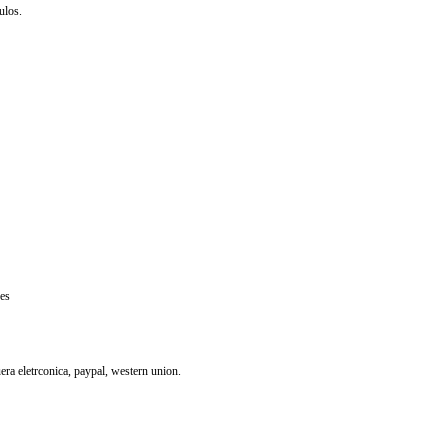
ulos.
res
uera eletrconica, paypal, western union.