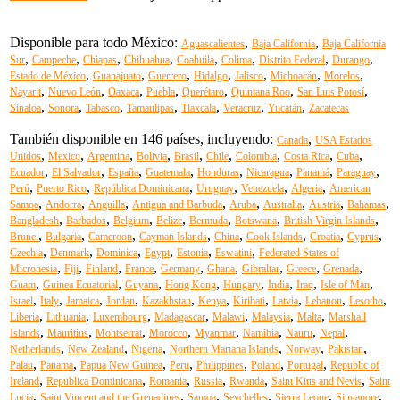
Disponible para todo México:
,
,
Aguascalientes
Baja California
Baja California
,
,
,
,
,
,
,
,
Sur
Campeche
Chiapas
Chihuahua
Coahuila
Colima
Distrito Federal
Durango
,
,
,
,
,
,
,
Estado de México
Guanajuato
Guerrero
Hidalgo
Jalisco
Michoacán
Morelos
,
,
,
,
,
,
,
Nayarit
Nuevo León
Oaxaca
Puebla
Querétaro
Quintana Roo
San Luis Potosí
,
,
,
,
,
,
,
Sinaloa
Sonora
Tabasco
Tamaulipas
Tlaxcala
Veracruz
Yucatán
Zacatecas
También disponible en 146 países, incluyendo:
,
Canada
USA Estados
,
,
,
,
,
,
,
,
,
Unidos
Mexico
Argentina
Bolivia
Brasil
Chile
Colombia
Costa Rica
Cuba
,
,
,
,
,
,
,
,
Ecuador
El Salvador
España
Guatemala
Honduras
Nicaragua
Panamá
Paraguay
,
,
,
,
,
,
Perú
Puerto Rico
República Dominicana
Uruguay
Venezuela
Algeria
American
,
,
,
,
,
,
,
,
Samoa
Andorra
Anguilla
Antigua and Barbuda
Aruba
Australia
Austria
Bahamas
,
,
,
,
,
,
,
Bangladesh
Barbados
Belgium
Belize
Bermuda
Botswana
British Virgin Islands
,
,
,
,
,
,
,
,
Brunei
Bulgaria
Cameroon
Cayman Islands
China
Cook Islands
Croatia
Cyprus
,
,
,
,
,
,
Czechia
Denmark
Dominica
Egypt
Estonia
Eswatini
Federated States of
,
,
,
,
,
,
,
,
,
Micronesia
Fiji
Finland
France
Germany
Ghana
Gibraltar
Greece
Grenada
,
,
,
,
,
,
,
,
Guam
Guinea Ecuatorial
Guyana
Hong Kong
Hungary
India
Iraq
Isle of Man
,
,
,
,
,
,
,
,
,
,
Israel
Italy
Jamaica
Jordan
Kazakhstan
Kenya
Kiribati
Latvia
Lebanon
Lesotho
,
,
,
,
,
,
,
Liberia
Lithuania
Luxembourg
Madagascar
Malawi
Malaysia
Malta
Marshall
,
,
,
,
,
,
,
,
Islands
Mauritius
Montserrat
Morocco
Myanmar
Namibia
Nauru
Nepal
,
,
,
,
,
,
Netherlands
New Zealand
Nigeria
Northern Mariana Islands
Norway
Pakistan
,
,
,
,
,
,
,
Palau
Panama
Papua New Guinea
Peru
Philippines
Poland
Portugal
Republic of
,
,
,
,
,
,
Ireland
Republica Dominicana
Romania
Russia
Rwanda
Saint Kitts and Nevis
Saint
,
,
,
,
,
,
Lucia
Saint Vincent and the Grenadines
Samoa
Seychelles
Sierra Leone
Singapore