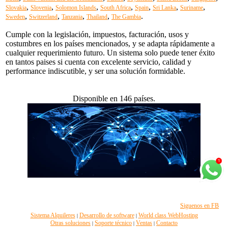
,
,
,
,
,
,
,
Slovakia
Slovenia
Solomon Islands
South Africa
Spain
Sri Lanka
Suriname
,
,
,
,
.
Sweden
Switzerland
Tanzania
Thailand
The Gambia
Cumple con la legislación, impuestos, facturación, usos y
costumbres en los países mencionados, y se adapta rápidamente a
cualquier requerimiento futuro. Un sistema solo puede tener éxito
en tantos paises si cuenta con excelente servicio, calidad y
performance indiscutible, y ser una solución formidable.
Disponible en 146 países.
Siguenos en FB
Sistema Alquileres
Desarrollo de software
World class WebHosting
|
|
Otras soluciones
Soporte técnico
Ventas
Contacto
|
|
|