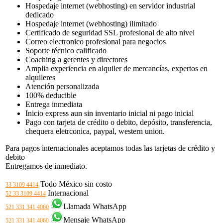
Hospedaje internet (webhosting) en servidor industrial
dedicado
Hospedaje internet (webhosting) ilimitado
Certificado de seguridad SSL profesional de alto nivel
Correo electronico profesional para negocios
Soporte técnico calificado
Coaching a gerentes y directores
Amplia experiencia en alquiler de mercancías, expertos en
alquileres
Atención personalizada
100% deducible
Entrega inmediata
Inicio express aun sin inventario inicial ni pago inicial
Pago con tarjeta de crédito o debito, depósito, transferencia,
chequera eletrconica, paypal, western union.
Para pagos internacionales aceptamos todas las tarjetas de crédito y
debito
Entregamos de inmediato.
Todo México sin costo
33 3109 4414
Internacional
52 33 3109 4414
Llamada WhatsApp
521 331 341 4060
Mensaje WhatsApp
521 331 341 4060