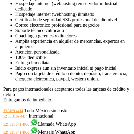
Hospedaje internet (webhosting) en servidor industrial
dedicado
Hospedaje internet (webhosting) ilimitado
Certificado de seguridad SSL profesional de alto nivel
Correo electronico profesional para negocios
Soporte técnico calificado
Coaching a gerentes y directores
Amplia experiencia en alquiler de mercancías, expertos en
alquileres
Atención personalizada
100% deducible
Entrega inmediata
Inicio express aun sin inventario inicial ni pago inicial
Pago con tarjeta de crédito o debito, depósito, transferencia,
chequera eletrconica, paypal, western union.
Para pagos internacionales aceptamos todas las tarjetas de crédito y
debito
Entregamos de inmediato.
Todo México sin costo
33 3109 4414
Internacional
52 33 3109 4414
Llamada WhatsApp
521 331 341 4060
Mensaje WhatsApp
521 331 341 4060