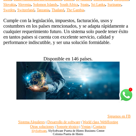
,
,
,
,
,
,
,
Slovakia
Slovenia
Solomon Islands
South Africa
Spain
Sri Lanka
Suriname
,
,
,
,
.
Sweden
Switzerland
Tanzania
Thailand
The Gambia
Cumple con la legislación, impuestos, facturación, usos y
costumbres en los países mencionados, y se adapta rápidamente a
cualquier requerimiento futuro. Un sistema solo puede tener éxito
en tantos paises si cuenta con excelente servicio, calidad y
performance indiscutible, y ser una solución formidable.
Disponible en 146 países.
Siguenos en FB
Sistema Alquileres
Desarrollo de software
World class WebHosting
|
|
Otras soluciones
Soporte técnico
Ventas
Contacto
|
|
|
SlySoftware
, SlySoftware Puerta de Hierro Business Center
Colonia Puerta de Hierro