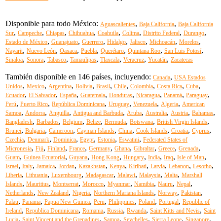
Disponible para todo México:
,
,
Aguascalientes
Baja California
Baja California
,
,
,
,
,
,
,
,
Sur
Campeche
Chiapas
Chihuahua
Coahuila
Colima
Distrito Federal
Durango
,
,
,
,
,
,
,
Estado de México
Guanajuato
Guerrero
Hidalgo
Jalisco
Michoacán
Morelos
,
,
,
,
,
,
,
Nayarit
Nuevo León
Oaxaca
Puebla
Querétaro
Quintana Roo
San Luis Potosí
,
,
,
,
,
,
,
Sinaloa
Sonora
Tabasco
Tamaulipas
Tlaxcala
Veracruz
Yucatán
Zacatecas
También disponible en 146 países, incluyendo:
,
Canada
USA Estados
,
,
,
,
,
,
,
,
,
Unidos
Mexico
Argentina
Bolivia
Brasil
Chile
Colombia
Costa Rica
Cuba
,
,
,
,
,
,
,
,
Ecuador
El Salvador
España
Guatemala
Honduras
Nicaragua
Panamá
Paraguay
,
,
,
,
,
,
Perú
Puerto Rico
República Dominicana
Uruguay
Venezuela
Algeria
American
,
,
,
,
,
,
,
,
Samoa
Andorra
Anguilla
Antigua and Barbuda
Aruba
Australia
Austria
Bahamas
,
,
,
,
,
,
,
Bangladesh
Barbados
Belgium
Belize
Bermuda
Botswana
British Virgin Islands
,
,
,
,
,
,
,
,
Brunei
Bulgaria
Cameroon
Cayman Islands
China
Cook Islands
Croatia
Cyprus
,
,
,
,
,
,
Czechia
Denmark
Dominica
Egypt
Estonia
Eswatini
Federated States of
,
,
,
,
,
,
,
,
,
Micronesia
Fiji
Finland
France
Germany
Ghana
Gibraltar
Greece
Grenada
,
,
,
,
,
,
,
,
Guam
Guinea Ecuatorial
Guyana
Hong Kong
Hungary
India
Iraq
Isle of Man
,
,
,
,
,
,
,
,
,
,
Israel
Italy
Jamaica
Jordan
Kazakhstan
Kenya
Kiribati
Latvia
Lebanon
Lesotho
,
,
,
,
,
,
,
Liberia
Lithuania
Luxembourg
Madagascar
Malawi
Malaysia
Malta
Marshall
,
,
,
,
,
,
,
,
Islands
Mauritius
Montserrat
Morocco
Myanmar
Namibia
Nauru
Nepal
,
,
,
,
,
,
Netherlands
New Zealand
Nigeria
Northern Mariana Islands
Norway
Pakistan
,
,
,
,
,
,
,
Palau
Panama
Papua New Guinea
Peru
Philippines
Poland
Portugal
Republic of
,
,
,
,
,
,
Ireland
Republica Dominicana
Romania
Russia
Rwanda
Saint Kitts and Nevis
Saint
,
,
,
,
,
,
Lucia
Saint Vincent and the Grenadines
Samoa
Seychelles
Sierra Leone
Singapore