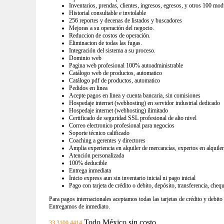
Inventarios, prendas, clientes, ingresos, egresos, y otros 100 mod
Historial consultable e inviolable
256 reportes y decenas de listados y buscadores
Mejoras a su operación del negocio.
Reduccion de costos de operación.
Eliminacion de todas las fugas.
Integración del sistema a su proceso.
Dominio web
Pagina web profesional 100% autoadministrable
Catálogo web de productos, automatico
Catálogo pdf de productos, automatico
Pedidos en linea
Acepte pagos en linea y cuenta bancaria, sin comisiones
Hospedaje internet (webhosting) en servidor industrial dedicado
Hospedaje internet (webhosting) ilimitado
Certificado de seguridad SSL profesional de alto nivel
Correo electronico profesional para negocios
Soporte técnico calificado
Coaching a gerentes y directores
Amplia experiencia en alquiler de mercancías, expertos en alquile
Atención personalizada
100% deducible
Entrega inmediata
Inicio express aun sin inventario inicial ni pago inicial
Pago con tarjeta de crédito o debito, depósito, transferencia, cheq
Para pagos internacionales aceptamos todas las tarjetas de crédito y debito
Entregamos de inmediato.
Todo México sin costo
33 3109 4414