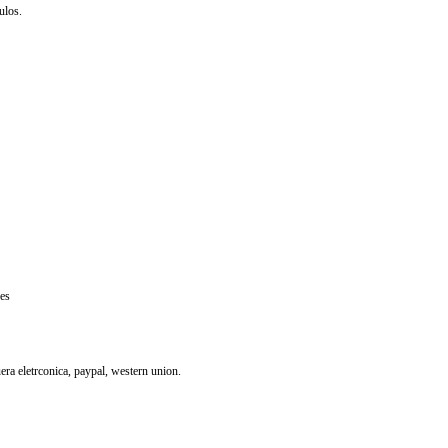
ulos.
res
uera eletrconica, paypal, western union.