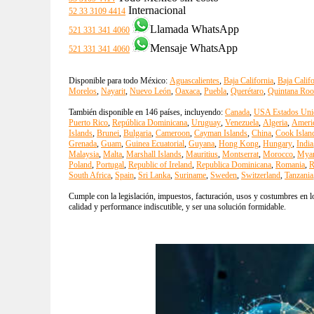
Internacional
52 33 3109 4414
Llamada WhatsApp
521 331 341 4060
Mensaje WhatsApp
521 331 341 4060
Disponible para todo México:
Aguascalientes
,
Baja California
,
Baja Calif
Morelos
,
Nayarit
,
Nuevo León
,
Oaxaca
,
Puebla
,
Querétaro
,
Quintana Roo
También disponible en 146 países, incluyendo:
Canada
,
USA Estados Uni
Puerto Rico
,
República Dominicana
,
Uruguay
,
Venezuela
,
Algeria
,
Ameri
Islands
,
Brunei
,
Bulgaria
,
Cameroon
,
Cayman Islands
,
China
,
Cook Islan
Grenada
,
Guam
,
Guinea Ecuatorial
,
Guyana
,
Hong Kong
,
Hungary
,
India
Malaysia
,
Malta
,
Marshall Islands
,
Mauritius
,
Montserrat
,
Morocco
,
Mya
Poland
,
Portugal
,
Republic of Ireland
,
Republica Dominicana
,
Romania
,
R
South Africa
,
Spain
,
Sri Lanka
,
Suriname
,
Sweden
,
Switzerland
,
Tanzania
Cumple con la legislación, impuestos, facturación, usos y costumbres en lo
calidad y performance indiscutible, y ser una solución formidable.