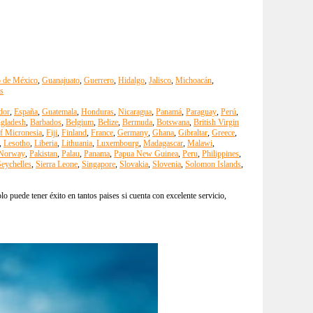
o de México
,
Guanajuato
,
Guerrero
,
Hidalgo
,
Jalisco
,
Michoacán
,
s
dor
,
España
,
Guatemala
,
Honduras
,
Nicaragua
,
Panamá
,
Paraguay
,
Perú
,
gladesh
,
Barbados
,
Belgium
,
Belize
,
Bermuda
,
Botswana
,
British Virgin
of Micronesia
,
Fiji
,
Finland
,
France
,
Germany
,
Ghana
,
Gibraltar
,
Greece
,
,
Lesotho
,
Liberia
,
Lithuania
,
Luxembourg
,
Madagascar
,
Malawi
,
Norway
,
Pakistan
,
Palau
,
Panama
,
Papua New Guinea
,
Peru
,
Philippines
,
eychelles
,
Sierra Leone
,
Singapore
,
Slovakia
,
Slovenia
,
Solomon Islands
,
 puede tener éxito en tantos paises si cuenta con excelente servicio,