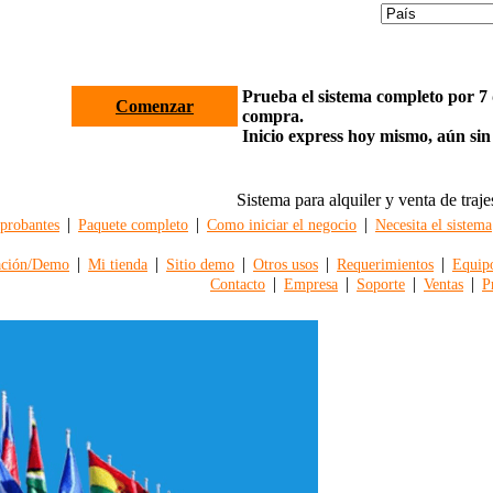
Prueba el sistema completo por 7 d
Comenzar
compra.
Inicio express hoy mismo, aún sin
Sistema para alquiler y venta de traje
|
|
|
robantes
Paquete completo
Como iniciar el negocio
Necesita el sistema
|
|
|
|
|
ación/Demo
Mi tienda
Sitio demo
Otros usos
Requerimientos
Equip
|
|
|
|
Contacto
Empresa
Soporte
Ventas
P