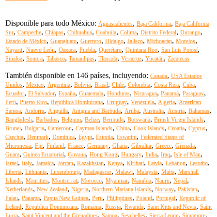
Disponible para todo México:
,
,
Aguascalientes
Baja California
Baja California
,
,
,
,
,
,
,
,
Sur
Campeche
Chiapas
Chihuahua
Coahuila
Colima
Distrito Federal
Durango
,
,
,
,
,
,
,
Estado de México
Guanajuato
Guerrero
Hidalgo
Jalisco
Michoacán
Morelos
,
,
,
,
,
,
,
Nayarit
Nuevo León
Oaxaca
Puebla
Querétaro
Quintana Roo
San Luis Potosí
,
,
,
,
,
,
,
Sinaloa
Sonora
Tabasco
Tamaulipas
Tlaxcala
Veracruz
Yucatán
Zacatecas
También disponible en 146 países, incluyendo:
,
Canada
USA Estados
,
,
,
,
,
,
,
,
,
Unidos
Mexico
Argentina
Bolivia
Brasil
Chile
Colombia
Costa Rica
Cuba
,
,
,
,
,
,
,
,
Ecuador
El Salvador
España
Guatemala
Honduras
Nicaragua
Panamá
Paraguay
,
,
,
,
,
,
Perú
Puerto Rico
República Dominicana
Uruguay
Venezuela
Algeria
American
,
,
,
,
,
,
,
,
Samoa
Andorra
Anguilla
Antigua and Barbuda
Aruba
Australia
Austria
Bahamas
,
,
,
,
,
,
,
Bangladesh
Barbados
Belgium
Belize
Bermuda
Botswana
British Virgin Islands
,
,
,
,
,
,
,
,
Brunei
Bulgaria
Cameroon
Cayman Islands
China
Cook Islands
Croatia
Cyprus
,
,
,
,
,
,
Czechia
Denmark
Dominica
Egypt
Estonia
Eswatini
Federated States of
,
,
,
,
,
,
,
,
,
Micronesia
Fiji
Finland
France
Germany
Ghana
Gibraltar
Greece
Grenada
,
,
,
,
,
,
,
,
Guam
Guinea Ecuatorial
Guyana
Hong Kong
Hungary
India
Iraq
Isle of Man
,
,
,
,
,
,
,
,
,
,
Israel
Italy
Jamaica
Jordan
Kazakhstan
Kenya
Kiribati
Latvia
Lebanon
Lesotho
,
,
,
,
,
,
,
Liberia
Lithuania
Luxembourg
Madagascar
Malawi
Malaysia
Malta
Marshall
,
,
,
,
,
,
,
,
Islands
Mauritius
Montserrat
Morocco
Myanmar
Namibia
Nauru
Nepal
,
,
,
,
,
,
Netherlands
New Zealand
Nigeria
Northern Mariana Islands
Norway
Pakistan
,
,
,
,
,
,
,
Palau
Panama
Papua New Guinea
Peru
Philippines
Poland
Portugal
Republic of
,
,
,
,
,
,
Ireland
Republica Dominicana
Romania
Russia
Rwanda
Saint Kitts and Nevis
Saint
,
,
,
,
,
,
Lucia
Saint Vincent and the Grenadines
Samoa
Seychelles
Sierra Leone
Singapore