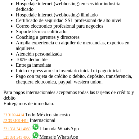
Hospedaje internet (webhosting) en servidor industrial
dedicado
Hospedaje internet (webhosting) ilimitado
Certificado de seguridad SSL profesional de alto nivel
Correo electronico profesional para negocios
Soporte técnico calificado
Coaching a gerentes y directores
Amplia experiencia en alquiler de mercancías, expertos en
alquileres
Atención personalizada
100% deducible
Entrega inmediata
Inicio express aun sin inventario inicial ni pago inicial
Pago con tarjeta de crédito o debito, depósito, transferencia,
chequera eletrconica, paypal, western union.
Para pagos internacionales aceptamos todas las tarjetas de crédito y
debito
Entregamos de inmediato.
Todo México sin costo
33 3109 4414
Internacional
52 33 3109 4414
Llamada WhatsApp
521 331 341 4060
Mensaje WhatsApp
521 331 341 4060