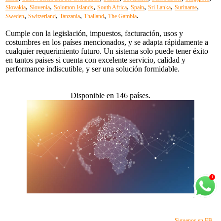
,
,
,
,
,
,
,
Slovakia
Slovenia
Solomon Islands
South Africa
Spain
Sri Lanka
Suriname
,
,
,
,
.
Sweden
Switzerland
Tanzania
Thailand
The Gambia
Cumple con la legislación, impuestos, facturación, usos y
costumbres en los países mencionados, y se adapta rápidamente a
cualquier requerimiento futuro. Un sistema solo puede tener éxito
en tantos paises si cuenta con excelente servicio, calidad y
performance indiscutible, y ser una solución formidable.
Disponible en 146 países.
Siguenos en FB