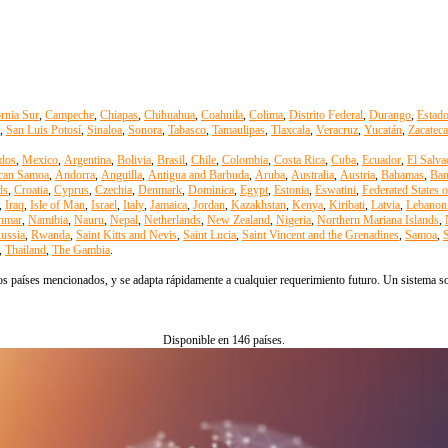
ornia Sur
,
Campeche
,
Chiapas
,
Chihuahua
,
Coahuila
,
Colima
,
Distrito Federal
,
Durango
,
Estad
,
San Luis Potosí
,
Sinaloa
,
Sonora
,
Tabasco
,
Tamaulipas
,
Tlaxcala
,
Veracruz
,
Yucatán
,
Zacateca
dos
,
Mexico
,
Argentina
,
Bolivia
,
Brasil
,
Chile
,
Colombia
,
Costa Rica
,
Cuba
,
Ecuador
,
El Salva
can Samoa
,
Andorra
,
Anguilla
,
Antigua and Barbuda
,
Aruba
,
Australia
,
Austria
,
Bahamas
,
Ban
ds
,
Croatia
,
Cyprus
,
Czechia
,
Denmark
,
Dominica
,
Egypt
,
Estonia
,
Eswatini
,
Federated States 
,
Iraq
,
Isle of Man
,
Israel
,
Italy
,
Jamaica
,
Jordan
,
Kazakhstan
,
Kenya
,
Kiribati
,
Latvia
,
Lebanon
nmar
,
Namibia
,
Nauru
,
Nepal
,
Netherlands
,
New Zealand
,
Nigeria
,
Northern Mariana Islands
,
ussia
,
Rwanda
,
Saint Kitts and Nevis
,
Saint Lucia
,
Saint Vincent and the Grenadines
,
Samoa
,
S
,
Thailand
,
The Gambia
.
s países mencionados, y se adapta rápidamente a cualquier requerimiento futuro. Un sistema solo
Disponible en 146 países.