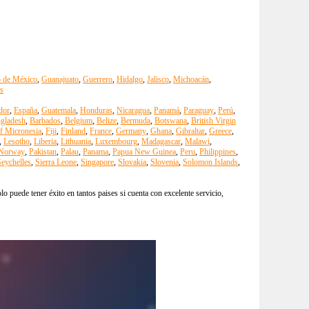
o de México
,
Guanajuato
,
Guerrero
,
Hidalgo
,
Jalisco
,
Michoacán
,
s
dor
,
España
,
Guatemala
,
Honduras
,
Nicaragua
,
Panamá
,
Paraguay
,
Perú
,
gladesh
,
Barbados
,
Belgium
,
Belize
,
Bermuda
,
Botswana
,
British Virgin
of Micronesia
,
Fiji
,
Finland
,
France
,
Germany
,
Ghana
,
Gibraltar
,
Greece
,
,
Lesotho
,
Liberia
,
Lithuania
,
Luxembourg
,
Madagascar
,
Malawi
,
Norway
,
Pakistan
,
Palau
,
Panama
,
Papua New Guinea
,
Peru
,
Philippines
,
eychelles
,
Sierra Leone
,
Singapore
,
Slovakia
,
Slovenia
,
Solomon Islands
,
 puede tener éxito en tantos paises si cuenta con excelente servicio,