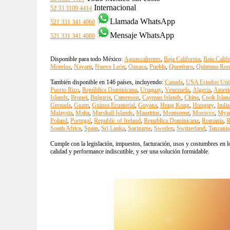
Internacional
52 33 3109 4414
Llamada WhatsApp
521 331 341 4060
Mensaje WhatsApp
521 331 341 4060
Disponible para todo México:
Aguascalientes
,
Baja California
,
Baja Calif
Morelos
,
Nayarit
,
Nuevo León
,
Oaxaca
,
Puebla
,
Querétaro
,
Quintana Roo
También disponible en 146 países, incluyendo:
Canada
,
USA Estados Uni
Puerto Rico
,
República Dominicana
,
Uruguay
,
Venezuela
,
Algeria
,
Ameri
Islands
,
Brunei
,
Bulgaria
,
Cameroon
,
Cayman Islands
,
China
,
Cook Islan
Grenada
,
Guam
,
Guinea Ecuatorial
,
Guyana
,
Hong Kong
,
Hungary
,
India
Malaysia
,
Malta
,
Marshall Islands
,
Mauritius
,
Montserrat
,
Morocco
,
Mya
Poland
,
Portugal
,
Republic of Ireland
,
Republica Dominicana
,
Romania
,
R
South Africa
,
Spain
,
Sri Lanka
,
Suriname
,
Sweden
,
Switzerland
,
Tanzania
Cumple con la legislación, impuestos, facturación, usos y costumbres en lo
calidad y performance indiscutible, y ser una solución formidable.