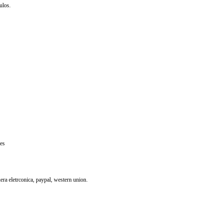
ulos.
res
uera eletrconica, paypal, western union.