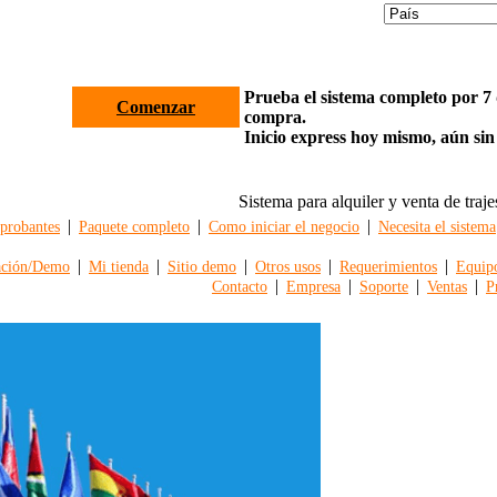
Prueba el sistema completo por 7 d
Comenzar
compra.
Inicio express hoy mismo, aún sin
Sistema para alquiler y venta de traje
|
|
|
robantes
Paquete completo
Como iniciar el negocio
Necesita el sistema
|
|
|
|
|
ación/Demo
Mi tienda
Sitio demo
Otros usos
Requerimientos
Equip
|
|
|
|
Contacto
Empresa
Soporte
Ventas
P