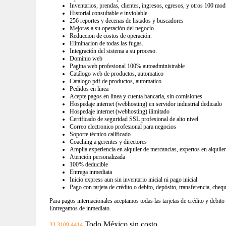
Inventarios, prendas, clientes, ingresos, egresos, y otros 100 mod
Historial consultable e inviolable
256 reportes y decenas de listados y buscadores
Mejoras a su operación del negocio.
Reduccion de costos de operación.
Eliminacion de todas las fugas.
Integración del sistema a su proceso.
Dominio web
Pagina web profesional 100% autoadministrable
Catálogo web de productos, automatico
Catálogo pdf de productos, automatico
Pedidos en linea
Acepte pagos en linea y cuenta bancaria, sin comisiones
Hospedaje internet (webhosting) en servidor industrial dedicado
Hospedaje internet (webhosting) ilimitado
Certificado de seguridad SSL profesional de alto nivel
Correo electronico profesional para negocios
Soporte técnico calificado
Coaching a gerentes y directores
Amplia experiencia en alquiler de mercancías, expertos en alquile
Atención personalizada
100% deducible
Entrega inmediata
Inicio express aun sin inventario inicial ni pago inicial
Pago con tarjeta de crédito o debito, depósito, transferencia, cheq
Para pagos internacionales aceptamos todas las tarjetas de crédito y debito
Entregamos de inmediato.
Todo México sin costo
33 3109 4414