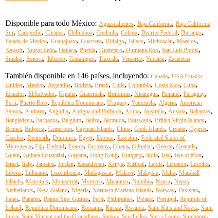
Disponible para todo México:
,
,
Aguascalientes
Baja California
Baja California
,
,
,
,
,
,
,
,
Sur
Campeche
Chiapas
Chihuahua
Coahuila
Colima
Distrito Federal
Durango
,
,
,
,
,
,
,
Estado de México
Guanajuato
Guerrero
Hidalgo
Jalisco
Michoacán
Morelos
,
,
,
,
,
,
,
Nayarit
Nuevo León
Oaxaca
Puebla
Querétaro
Quintana Roo
San Luis Potosí
,
,
,
,
,
,
,
Sinaloa
Sonora
Tabasco
Tamaulipas
Tlaxcala
Veracruz
Yucatán
Zacatecas
También disponible en 146 países, incluyendo:
,
Canada
USA Estados
,
,
,
,
,
,
,
,
,
Unidos
Mexico
Argentina
Bolivia
Brasil
Chile
Colombia
Costa Rica
Cuba
,
,
,
,
,
,
,
,
Ecuador
El Salvador
España
Guatemala
Honduras
Nicaragua
Panamá
Paraguay
,
,
,
,
,
,
Perú
Puerto Rico
República Dominicana
Uruguay
Venezuela
Algeria
American
,
,
,
,
,
,
,
,
Samoa
Andorra
Anguilla
Antigua and Barbuda
Aruba
Australia
Austria
Bahamas
,
,
,
,
,
,
,
Bangladesh
Barbados
Belgium
Belize
Bermuda
Botswana
British Virgin Islands
,
,
,
,
,
,
,
,
Brunei
Bulgaria
Cameroon
Cayman Islands
China
Cook Islands
Croatia
Cyprus
,
,
,
,
,
,
Czechia
Denmark
Dominica
Egypt
Estonia
Eswatini
Federated States of
,
,
,
,
,
,
,
,
,
Micronesia
Fiji
Finland
France
Germany
Ghana
Gibraltar
Greece
Grenada
,
,
,
,
,
,
,
,
Guam
Guinea Ecuatorial
Guyana
Hong Kong
Hungary
India
Iraq
Isle of Man
,
,
,
,
,
,
,
,
,
,
Israel
Italy
Jamaica
Jordan
Kazakhstan
Kenya
Kiribati
Latvia
Lebanon
Lesotho
,
,
,
,
,
,
,
Liberia
Lithuania
Luxembourg
Madagascar
Malawi
Malaysia
Malta
Marshall
,
,
,
,
,
,
,
,
Islands
Mauritius
Montserrat
Morocco
Myanmar
Namibia
Nauru
Nepal
,
,
,
,
,
,
Netherlands
New Zealand
Nigeria
Northern Mariana Islands
Norway
Pakistan
,
,
,
,
,
,
,
Palau
Panama
Papua New Guinea
Peru
Philippines
Poland
Portugal
Republic of
,
,
,
,
,
,
Ireland
Republica Dominicana
Romania
Russia
Rwanda
Saint Kitts and Nevis
Saint
,
,
,
,
,
,
Lucia
Saint Vincent and the Grenadines
Samoa
Seychelles
Sierra Leone
Singapore