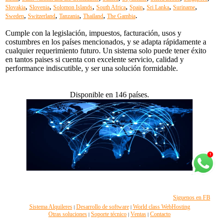
,
,
,
,
,
,
,
Slovakia
Slovenia
Solomon Islands
South Africa
Spain
Sri Lanka
Suriname
,
,
,
,
.
Sweden
Switzerland
Tanzania
Thailand
The Gambia
Cumple con la legislación, impuestos, facturación, usos y
costumbres en los países mencionados, y se adapta rápidamente a
cualquier requerimiento futuro. Un sistema solo puede tener éxito
en tantos paises si cuenta con excelente servicio, calidad y
performance indiscutible, y ser una solución formidable.
Disponible en 146 países.
Siguenos en FB
Sistema Alquileres
Desarrollo de software
World class WebHosting
|
|
Otras soluciones
Soporte técnico
Ventas
Contacto
|
|
|