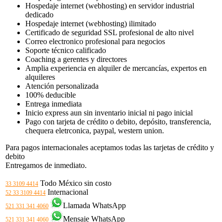
Hospedaje internet (webhosting) en servidor industrial
dedicado
Hospedaje internet (webhosting) ilimitado
Certificado de seguridad SSL profesional de alto nivel
Correo electronico profesional para negocios
Soporte técnico calificado
Coaching a gerentes y directores
Amplia experiencia en alquiler de mercancías, expertos en
alquileres
Atención personalizada
100% deducible
Entrega inmediata
Inicio express aun sin inventario inicial ni pago inicial
Pago con tarjeta de crédito o debito, depósito, transferencia,
chequera eletrconica, paypal, western union.
Para pagos internacionales aceptamos todas las tarjetas de crédito y
debito
Entregamos de inmediato.
Todo México sin costo
33 3109 4414
Internacional
52 33 3109 4414
Llamada WhatsApp
521 331 341 4060
Mensaje WhatsApp
521 331 341 4060