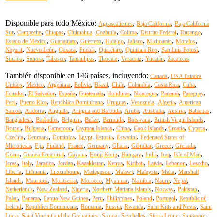
Disponible para todo México:
,
,
Aguascalientes
Baja California
Baja California
,
,
,
,
,
,
,
,
Sur
Campeche
Chiapas
Chihuahua
Coahuila
Colima
Distrito Federal
Durango
,
,
,
,
,
,
,
Estado de México
Guanajuato
Guerrero
Hidalgo
Jalisco
Michoacán
Morelos
,
,
,
,
,
,
,
Nayarit
Nuevo León
Oaxaca
Puebla
Querétaro
Quintana Roo
San Luis Potosí
,
,
,
,
,
,
,
Sinaloa
Sonora
Tabasco
Tamaulipas
Tlaxcala
Veracruz
Yucatán
Zacatecas
También disponible en 146 países, incluyendo:
,
Canada
USA Estados
,
,
,
,
,
,
,
,
,
Unidos
Mexico
Argentina
Bolivia
Brasil
Chile
Colombia
Costa Rica
Cuba
,
,
,
,
,
,
,
,
Ecuador
El Salvador
España
Guatemala
Honduras
Nicaragua
Panamá
Paraguay
,
,
,
,
,
,
Perú
Puerto Rico
República Dominicana
Uruguay
Venezuela
Algeria
American
,
,
,
,
,
,
,
,
Samoa
Andorra
Anguilla
Antigua and Barbuda
Aruba
Australia
Austria
Bahamas
,
,
,
,
,
,
,
Bangladesh
Barbados
Belgium
Belize
Bermuda
Botswana
British Virgin Islands
,
,
,
,
,
,
,
,
Brunei
Bulgaria
Cameroon
Cayman Islands
China
Cook Islands
Croatia
Cyprus
,
,
,
,
,
,
Czechia
Denmark
Dominica
Egypt
Estonia
Eswatini
Federated States of
,
,
,
,
,
,
,
,
,
Micronesia
Fiji
Finland
France
Germany
Ghana
Gibraltar
Greece
Grenada
,
,
,
,
,
,
,
,
Guam
Guinea Ecuatorial
Guyana
Hong Kong
Hungary
India
Iraq
Isle of Man
,
,
,
,
,
,
,
,
,
,
Israel
Italy
Jamaica
Jordan
Kazakhstan
Kenya
Kiribati
Latvia
Lebanon
Lesotho
,
,
,
,
,
,
,
Liberia
Lithuania
Luxembourg
Madagascar
Malawi
Malaysia
Malta
Marshall
,
,
,
,
,
,
,
,
Islands
Mauritius
Montserrat
Morocco
Myanmar
Namibia
Nauru
Nepal
,
,
,
,
,
,
Netherlands
New Zealand
Nigeria
Northern Mariana Islands
Norway
Pakistan
,
,
,
,
,
,
,
Palau
Panama
Papua New Guinea
Peru
Philippines
Poland
Portugal
Republic of
,
,
,
,
,
,
Ireland
Republica Dominicana
Romania
Russia
Rwanda
Saint Kitts and Nevis
Saint
,
,
,
,
,
,
Lucia
Saint Vincent and the Grenadines
Samoa
Seychelles
Sierra Leone
Singapore