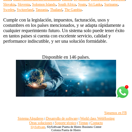
,
,
,
,
,
,
,
Slovakia
Slovenia
Solomon Islands
South Africa
Spain
Sri Lanka
Suriname
,
,
,
,
.
Sweden
Switzerland
Tanzania
Thailand
The Gambia
Cumple con la legislación, impuestos, facturación, usos y
costumbres en los países mencionados, y se adapta rápidamente a
cualquier requerimiento futuro. Un sistema solo puede tener éxito
en tantos paises si cuenta con excelente servicio, calidad y
performance indiscutible, y ser una solución formidable.
Disponible en 146 países.
Siguenos en FB
Sistema Alquileres
Desarrollo de software
World class WebHosting
|
|
Otras soluciones
Soporte técnico
Ventas
Contacto
|
|
|
SlySoftware
, SlySoftware Puerta de Hierro Business Center
Colonia Puerta de Hierro