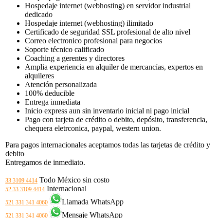
Hospedaje internet (webhosting) en servidor industrial
dedicado
Hospedaje internet (webhosting) ilimitado
Certificado de seguridad SSL profesional de alto nivel
Correo electronico profesional para negocios
Soporte técnico calificado
Coaching a gerentes y directores
Amplia experiencia en alquiler de mercancías, expertos en
alquileres
Atención personalizada
100% deducible
Entrega inmediata
Inicio express aun sin inventario inicial ni pago inicial
Pago con tarjeta de crédito o debito, depósito, transferencia,
chequera eletrconica, paypal, western union.
Para pagos internacionales aceptamos todas las tarjetas de crédito y
debito
Entregamos de inmediato.
Todo México sin costo
33 3109 4414
Internacional
52 33 3109 4414
Llamada WhatsApp
521 331 341 4060
Mensaje WhatsApp
521 331 341 4060