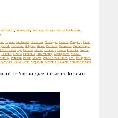
o de México
,
Guanajuato
,
Guerrero
,
Hidalgo
,
Jalisco
,
Michoacán
,
s
dor
,
España
,
Guatemala
,
Honduras
,
Nicaragua
,
Panamá
,
Paraguay
,
Perú
,
gladesh
,
Barbados
,
Belgium
,
Belize
,
Bermuda
,
Botswana
,
British Virgin
of Micronesia
,
Fiji
,
Finland
,
France
,
Germany
,
Ghana
,
Gibraltar
,
Greece
,
,
Lesotho
,
Liberia
,
Lithuania
,
Luxembourg
,
Madagascar
,
Malawi
,
Norway
,
Pakistan
,
Palau
,
Panama
,
Papua New Guinea
,
Peru
,
Philippines
,
eychelles
,
Sierra Leone
,
Singapore
,
Slovakia
,
Slovenia
,
Solomon Islands
,
 puede tener éxito en tantos paises si cuenta con excelente servicio,