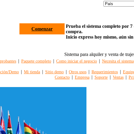
Prueba el sistema completo por 7 d
Comenzar
compra.
Inicio express hoy mismo, aún sin
Sistema para alquiler y venta de traje
|
|
|
robantes
Paquete completo
Como iniciar el negocio
Necesita el sistema
|
|
|
|
|
ación/Demo
Mi tienda
Sitio demo
Otros usos
Requerimientos
Equip
|
|
|
|
Contacto
Empresa
Soporte
Ventas
Pri