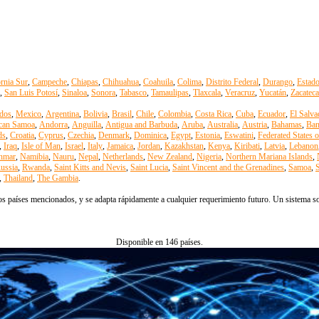
ornia Sur
,
Campeche
,
Chiapas
,
Chihuahua
,
Coahuila
,
Colima
,
Distrito Federal
,
Durango
,
Estad
,
San Luis Potosí
,
Sinaloa
,
Sonora
,
Tabasco
,
Tamaulipas
,
Tlaxcala
,
Veracruz
,
Yucatán
,
Zacateca
dos
,
Mexico
,
Argentina
,
Bolivia
,
Brasil
,
Chile
,
Colombia
,
Costa Rica
,
Cuba
,
Ecuador
,
El Salva
can Samoa
,
Andorra
,
Anguilla
,
Antigua and Barbuda
,
Aruba
,
Australia
,
Austria
,
Bahamas
,
Ban
ds
,
Croatia
,
Cyprus
,
Czechia
,
Denmark
,
Dominica
,
Egypt
,
Estonia
,
Eswatini
,
Federated States 
,
Iraq
,
Isle of Man
,
Israel
,
Italy
,
Jamaica
,
Jordan
,
Kazakhstan
,
Kenya
,
Kiribati
,
Latvia
,
Lebanon
nmar
,
Namibia
,
Nauru
,
Nepal
,
Netherlands
,
New Zealand
,
Nigeria
,
Northern Mariana Islands
,
ussia
,
Rwanda
,
Saint Kitts and Nevis
,
Saint Lucia
,
Saint Vincent and the Grenadines
,
Samoa
,
S
,
Thailand
,
The Gambia
.
s países mencionados, y se adapta rápidamente a cualquier requerimiento futuro. Un sistema solo
Disponible en 146 países.