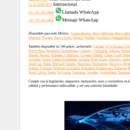
Internacional
52 33 3109 4414
Llamada WhatsApp
521 331 341 4060
Mensaje WhatsApp
521 331 341 4060
Disponible para todo México:
Aguascalientes
,
Baja California
,
Baja Calif
Morelos
,
Nayarit
,
Nuevo León
,
Oaxaca
,
Puebla
,
Querétaro
,
Quintana Roo
También disponible en 146 países, incluyendo:
Canada
,
USA Estados Uni
Puerto Rico
,
República Dominicana
,
Uruguay
,
Venezuela
,
Algeria
,
Ameri
Islands
,
Brunei
,
Bulgaria
,
Cameroon
,
Cayman Islands
,
China
,
Cook Islan
Grenada
,
Guam
,
Guinea Ecuatorial
,
Guyana
,
Hong Kong
,
Hungary
,
India
Malaysia
,
Malta
,
Marshall Islands
,
Mauritius
,
Montserrat
,
Morocco
,
Mya
Poland
,
Portugal
,
Republic of Ireland
,
Republica Dominicana
,
Romania
,
R
South Africa
,
Spain
,
Sri Lanka
,
Suriname
,
Sweden
,
Switzerland
,
Tanzania
Cumple con la legislación, impuestos, facturación, usos y costumbres en lo
calidad y performance indiscutible, y ser una solución formidable.