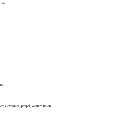
ulos.
res
uera eletrconica, paypal, western union.