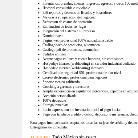
Inventarios, prendas, clientes, ingresos, egresos, y otros 100 mod
Historial consultable e inviolable
256 reportes y decenas de listados y buscadores
Mejoras a su operación del negocio.
Reduccion de costos de operación.
Eliminacion de todas las fugas.
Integración del sistema a su proceso.
Dominio web
Pagina web profesional 100% autoadministrable
Catálogo web de productos, automatico
Catálogo pdf de productos, automatico
Pedidos en linea
Acepte pagos en linea y cuenta bancaria, sin comisiones
Hospedaje internet (webhosting) en servidor industrial dedicado
Hospedaje internet (webhosting) ilimitado
Certificado de seguridad SSL profesional de alto nivel
Correo electronico profesional para negocios
Soporte técnico calificado
Coaching a gerentes y directores
Amplia experiencia en alquiler de mercancías, expertos en alquile
Atención personalizada
100% deducible
Entrega inmediata
Inicio express aun sin inventario inicial ni pago inicial
Pago con tarjeta de crédito o debito, depósito, transferencia, cheq
Para pagos internacionales aceptamos todas las tarjetas de crédito y debito
Entregamos de inmediato.
Todo México sin costo
33 3109 4414