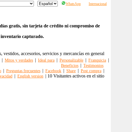
WhatsApp
Internacional
ías gratis, sin tarjeta de crédito ni compromiso de
 inventario capturado.
s, vestidos, accesorios, servicios y mercancías en general
|
|
|
|
|
Mitos y verdades
Ideal para
Personalizable
Franquicia
|
Beneficios
Testimonios
|
|
|
|
|
o
Preguntas frecuentes
Facebook
Share
Post compra
|
| 10 Visitantes activos en el sitio
vacidad
English version