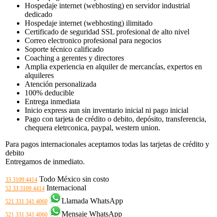
Hospedaje internet (webhosting) en servidor industrial
dedicado
Hospedaje internet (webhosting) ilimitado
Certificado de seguridad SSL profesional de alto nivel
Correo electronico profesional para negocios
Soporte técnico calificado
Coaching a gerentes y directores
Amplia experiencia en alquiler de mercancías, expertos en
alquileres
Atención personalizada
100% deducible
Entrega inmediata
Inicio express aun sin inventario inicial ni pago inicial
Pago con tarjeta de crédito o debito, depósito, transferencia,
chequera eletrconica, paypal, western union.
Para pagos internacionales aceptamos todas las tarjetas de crédito y
debito
Entregamos de inmediato.
Todo México sin costo
33 3109 4414
Internacional
52 33 3109 4414
Llamada WhatsApp
521 331 341 4060
Mensaje WhatsApp
521 331 341 4060