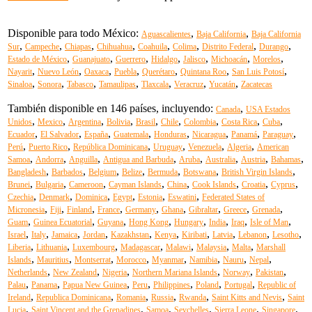
Disponible para todo México:
,
,
Aguascalientes
Baja California
Baja California
,
,
,
,
,
,
,
,
Sur
Campeche
Chiapas
Chihuahua
Coahuila
Colima
Distrito Federal
Durango
,
,
,
,
,
,
,
Estado de México
Guanajuato
Guerrero
Hidalgo
Jalisco
Michoacán
Morelos
,
,
,
,
,
,
,
Nayarit
Nuevo León
Oaxaca
Puebla
Querétaro
Quintana Roo
San Luis Potosí
,
,
,
,
,
,
,
Sinaloa
Sonora
Tabasco
Tamaulipas
Tlaxcala
Veracruz
Yucatán
Zacatecas
También disponible en 146 países, incluyendo:
,
Canada
USA Estados
,
,
,
,
,
,
,
,
,
Unidos
Mexico
Argentina
Bolivia
Brasil
Chile
Colombia
Costa Rica
Cuba
,
,
,
,
,
,
,
,
Ecuador
El Salvador
España
Guatemala
Honduras
Nicaragua
Panamá
Paraguay
,
,
,
,
,
,
Perú
Puerto Rico
República Dominicana
Uruguay
Venezuela
Algeria
American
,
,
,
,
,
,
,
,
Samoa
Andorra
Anguilla
Antigua and Barbuda
Aruba
Australia
Austria
Bahamas
,
,
,
,
,
,
,
Bangladesh
Barbados
Belgium
Belize
Bermuda
Botswana
British Virgin Islands
,
,
,
,
,
,
,
,
Brunei
Bulgaria
Cameroon
Cayman Islands
China
Cook Islands
Croatia
Cyprus
,
,
,
,
,
,
Czechia
Denmark
Dominica
Egypt
Estonia
Eswatini
Federated States of
,
,
,
,
,
,
,
,
,
Micronesia
Fiji
Finland
France
Germany
Ghana
Gibraltar
Greece
Grenada
,
,
,
,
,
,
,
,
Guam
Guinea Ecuatorial
Guyana
Hong Kong
Hungary
India
Iraq
Isle of Man
,
,
,
,
,
,
,
,
,
,
Israel
Italy
Jamaica
Jordan
Kazakhstan
Kenya
Kiribati
Latvia
Lebanon
Lesotho
,
,
,
,
,
,
,
Liberia
Lithuania
Luxembourg
Madagascar
Malawi
Malaysia
Malta
Marshall
,
,
,
,
,
,
,
,
Islands
Mauritius
Montserrat
Morocco
Myanmar
Namibia
Nauru
Nepal
,
,
,
,
,
,
Netherlands
New Zealand
Nigeria
Northern Mariana Islands
Norway
Pakistan
,
,
,
,
,
,
,
Palau
Panama
Papua New Guinea
Peru
Philippines
Poland
Portugal
Republic of
,
,
,
,
,
,
Ireland
Republica Dominicana
Romania
Russia
Rwanda
Saint Kitts and Nevis
Saint
,
,
,
,
,
,
Lucia
Saint Vincent and the Grenadines
Samoa
Seychelles
Sierra Leone
Singapore