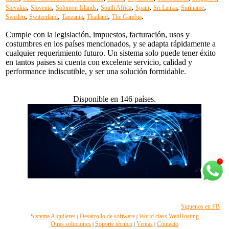
,
,
,
,
,
,
,
Slovakia
Slovenia
Solomon Islands
South Africa
Spain
Sri Lanka
Suriname
,
,
,
,
.
Sweden
Switzerland
Tanzania
Thailand
The Gambia
Cumple con la legislación, impuestos, facturación, usos y
costumbres en los países mencionados, y se adapta rápidamente a
cualquier requerimiento futuro. Un sistema solo puede tener éxito
en tantos paises si cuenta con excelente servicio, calidad y
performance indiscutible, y ser una solución formidable.
Disponible en 146 países.
Siguenos en FB
Sistema Alquileres
Desarrollo de software
World class WebHosting
|
|
Otras soluciones
Soporte técnico
Ventas
Contacto
|
|
|