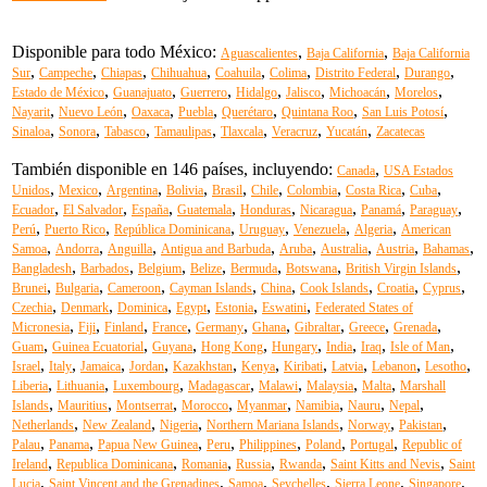
Disponible para todo México:
,
,
Aguascalientes
Baja California
Baja California
,
,
,
,
,
,
,
,
Sur
Campeche
Chiapas
Chihuahua
Coahuila
Colima
Distrito Federal
Durango
,
,
,
,
,
,
,
Estado de México
Guanajuato
Guerrero
Hidalgo
Jalisco
Michoacán
Morelos
,
,
,
,
,
,
,
Nayarit
Nuevo León
Oaxaca
Puebla
Querétaro
Quintana Roo
San Luis Potosí
,
,
,
,
,
,
,
Sinaloa
Sonora
Tabasco
Tamaulipas
Tlaxcala
Veracruz
Yucatán
Zacatecas
También disponible en 146 países, incluyendo:
,
Canada
USA Estados
,
,
,
,
,
,
,
,
,
Unidos
Mexico
Argentina
Bolivia
Brasil
Chile
Colombia
Costa Rica
Cuba
,
,
,
,
,
,
,
,
Ecuador
El Salvador
España
Guatemala
Honduras
Nicaragua
Panamá
Paraguay
,
,
,
,
,
,
Perú
Puerto Rico
República Dominicana
Uruguay
Venezuela
Algeria
American
,
,
,
,
,
,
,
,
Samoa
Andorra
Anguilla
Antigua and Barbuda
Aruba
Australia
Austria
Bahamas
,
,
,
,
,
,
,
Bangladesh
Barbados
Belgium
Belize
Bermuda
Botswana
British Virgin Islands
,
,
,
,
,
,
,
,
Brunei
Bulgaria
Cameroon
Cayman Islands
China
Cook Islands
Croatia
Cyprus
,
,
,
,
,
,
Czechia
Denmark
Dominica
Egypt
Estonia
Eswatini
Federated States of
,
,
,
,
,
,
,
,
,
Micronesia
Fiji
Finland
France
Germany
Ghana
Gibraltar
Greece
Grenada
,
,
,
,
,
,
,
,
Guam
Guinea Ecuatorial
Guyana
Hong Kong
Hungary
India
Iraq
Isle of Man
,
,
,
,
,
,
,
,
,
,
Israel
Italy
Jamaica
Jordan
Kazakhstan
Kenya
Kiribati
Latvia
Lebanon
Lesotho
,
,
,
,
,
,
,
Liberia
Lithuania
Luxembourg
Madagascar
Malawi
Malaysia
Malta
Marshall
,
,
,
,
,
,
,
,
Islands
Mauritius
Montserrat
Morocco
Myanmar
Namibia
Nauru
Nepal
,
,
,
,
,
,
Netherlands
New Zealand
Nigeria
Northern Mariana Islands
Norway
Pakistan
,
,
,
,
,
,
,
Palau
Panama
Papua New Guinea
Peru
Philippines
Poland
Portugal
Republic of
,
,
,
,
,
,
Ireland
Republica Dominicana
Romania
Russia
Rwanda
Saint Kitts and Nevis
Saint
,
,
,
,
,
,
Lucia
Saint Vincent and the Grenadines
Samoa
Seychelles
Sierra Leone
Singapore