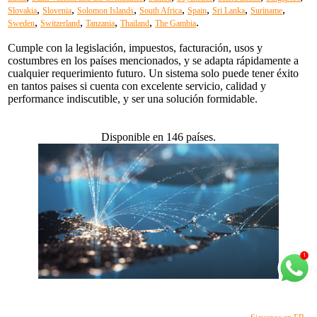
,
,
,
,
,
,
,
Slovakia
Slovenia
Solomon Islands
South Africa
Spain
Sri Lanka
Suriname
,
,
,
,
.
Sweden
Switzerland
Tanzania
Thailand
The Gambia
Cumple con la legislación, impuestos, facturación, usos y
costumbres en los países mencionados, y se adapta rápidamente a
cualquier requerimiento futuro. Un sistema solo puede tener éxito
en tantos paises si cuenta con excelente servicio, calidad y
performance indiscutible, y ser una solución formidable.
Disponible en 146 países.