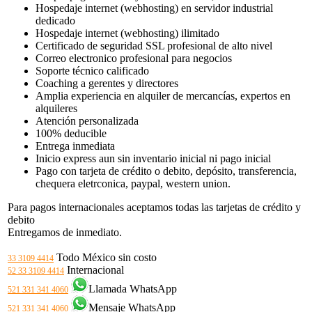
Hospedaje internet (webhosting) en servidor industrial
dedicado
Hospedaje internet (webhosting) ilimitado
Certificado de seguridad SSL profesional de alto nivel
Correo electronico profesional para negocios
Soporte técnico calificado
Coaching a gerentes y directores
Amplia experiencia en alquiler de mercancías, expertos en
alquileres
Atención personalizada
100% deducible
Entrega inmediata
Inicio express aun sin inventario inicial ni pago inicial
Pago con tarjeta de crédito o debito, depósito, transferencia,
chequera eletrconica, paypal, western union.
Para pagos internacionales aceptamos todas las tarjetas de crédito y
debito
Entregamos de inmediato.
Todo México sin costo
33 3109 4414
Internacional
52 33 3109 4414
Llamada WhatsApp
521 331 341 4060
Mensaje WhatsApp
521 331 341 4060