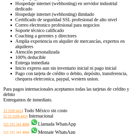
Hospedaje internet (webhosting) en servidor industrial
dedicado
Hospedaje internet (webhosting) ilimitado
Certificado de seguridad SSL profesional de alto nivel
Correo electronico profesional para negocios
Soporte técnico calificado
Coaching a gerentes y directores
Amplia experiencia en alquiler de mercancías, expertos en
alquileres
Atención personalizada
100% deducible
Entrega inmediata
Inicio express aun sin inventario inicial ni pago inicial
Pago con tarjeta de crédito o debito, depósito, transferencia,
chequera eletrconica, paypal, western union.
Para pagos internacionales aceptamos todas las tarjetas de crédito y
debito
Entregamos de inmediato.
Todo México sin costo
33 3109 4414
Internacional
52 33 3109 4414
Llamada WhatsApp
521 331 341 4060
Mensaje WhatsApp
521 331 341 4060