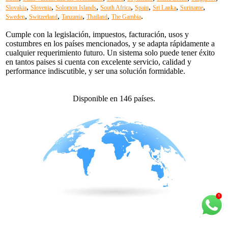
,
,
,
,
,
,
,
Slovakia
Slovenia
Solomon Islands
South Africa
Spain
Sri Lanka
Suriname
,
,
,
,
.
Sweden
Switzerland
Tanzania
Thailand
The Gambia
Cumple con la legislación, impuestos, facturación, usos y
costumbres en los países mencionados, y se adapta rápidamente a
cualquier requerimiento futuro. Un sistema solo puede tener éxito
en tantos paises si cuenta con excelente servicio, calidad y
performance indiscutible, y ser una solución formidable.
Disponible en 146 países.