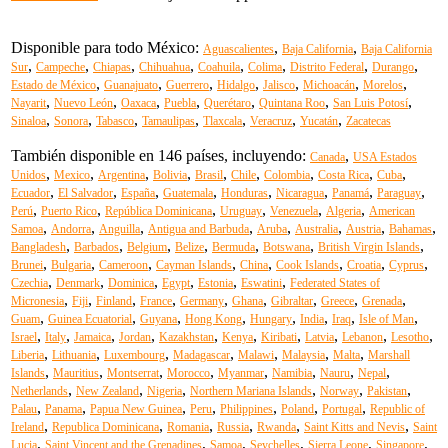
Disponible para todo México:
,
,
Aguascalientes
Baja California
Baja California
,
,
,
,
,
,
,
,
Sur
Campeche
Chiapas
Chihuahua
Coahuila
Colima
Distrito Federal
Durango
,
,
,
,
,
,
,
Estado de México
Guanajuato
Guerrero
Hidalgo
Jalisco
Michoacán
Morelos
,
,
,
,
,
,
,
Nayarit
Nuevo León
Oaxaca
Puebla
Querétaro
Quintana Roo
San Luis Potosí
,
,
,
,
,
,
,
Sinaloa
Sonora
Tabasco
Tamaulipas
Tlaxcala
Veracruz
Yucatán
Zacatecas
También disponible en 146 países, incluyendo:
,
Canada
USA Estados
,
,
,
,
,
,
,
,
,
Unidos
Mexico
Argentina
Bolivia
Brasil
Chile
Colombia
Costa Rica
Cuba
,
,
,
,
,
,
,
,
Ecuador
El Salvador
España
Guatemala
Honduras
Nicaragua
Panamá
Paraguay
,
,
,
,
,
,
Perú
Puerto Rico
República Dominicana
Uruguay
Venezuela
Algeria
American
,
,
,
,
,
,
,
,
Samoa
Andorra
Anguilla
Antigua and Barbuda
Aruba
Australia
Austria
Bahamas
,
,
,
,
,
,
,
Bangladesh
Barbados
Belgium
Belize
Bermuda
Botswana
British Virgin Islands
,
,
,
,
,
,
,
,
Brunei
Bulgaria
Cameroon
Cayman Islands
China
Cook Islands
Croatia
Cyprus
,
,
,
,
,
,
Czechia
Denmark
Dominica
Egypt
Estonia
Eswatini
Federated States of
,
,
,
,
,
,
,
,
,
Micronesia
Fiji
Finland
France
Germany
Ghana
Gibraltar
Greece
Grenada
,
,
,
,
,
,
,
,
Guam
Guinea Ecuatorial
Guyana
Hong Kong
Hungary
India
Iraq
Isle of Man
,
,
,
,
,
,
,
,
,
,
Israel
Italy
Jamaica
Jordan
Kazakhstan
Kenya
Kiribati
Latvia
Lebanon
Lesotho
,
,
,
,
,
,
,
Liberia
Lithuania
Luxembourg
Madagascar
Malawi
Malaysia
Malta
Marshall
,
,
,
,
,
,
,
,
Islands
Mauritius
Montserrat
Morocco
Myanmar
Namibia
Nauru
Nepal
,
,
,
,
,
,
Netherlands
New Zealand
Nigeria
Northern Mariana Islands
Norway
Pakistan
,
,
,
,
,
,
,
Palau
Panama
Papua New Guinea
Peru
Philippines
Poland
Portugal
Republic of
,
,
,
,
,
,
Ireland
Republica Dominicana
Romania
Russia
Rwanda
Saint Kitts and Nevis
Saint
,
,
,
,
,
,
Lucia
Saint Vincent and the Grenadines
Samoa
Seychelles
Sierra Leone
Singapore