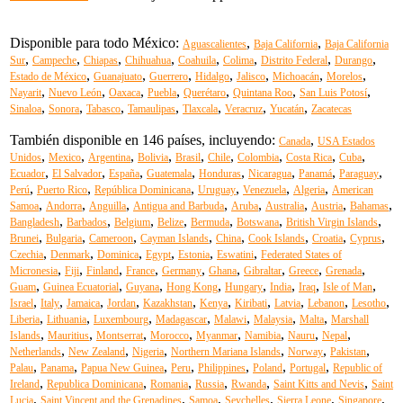
Disponible para todo México:
,
,
Aguascalientes
Baja California
Baja California
,
,
,
,
,
,
,
,
Sur
Campeche
Chiapas
Chihuahua
Coahuila
Colima
Distrito Federal
Durango
,
,
,
,
,
,
,
Estado de México
Guanajuato
Guerrero
Hidalgo
Jalisco
Michoacán
Morelos
,
,
,
,
,
,
,
Nayarit
Nuevo León
Oaxaca
Puebla
Querétaro
Quintana Roo
San Luis Potosí
,
,
,
,
,
,
,
Sinaloa
Sonora
Tabasco
Tamaulipas
Tlaxcala
Veracruz
Yucatán
Zacatecas
También disponible en 146 países, incluyendo:
,
Canada
USA Estados
,
,
,
,
,
,
,
,
,
Unidos
Mexico
Argentina
Bolivia
Brasil
Chile
Colombia
Costa Rica
Cuba
,
,
,
,
,
,
,
,
Ecuador
El Salvador
España
Guatemala
Honduras
Nicaragua
Panamá
Paraguay
,
,
,
,
,
,
Perú
Puerto Rico
República Dominicana
Uruguay
Venezuela
Algeria
American
,
,
,
,
,
,
,
,
Samoa
Andorra
Anguilla
Antigua and Barbuda
Aruba
Australia
Austria
Bahamas
,
,
,
,
,
,
,
Bangladesh
Barbados
Belgium
Belize
Bermuda
Botswana
British Virgin Islands
,
,
,
,
,
,
,
,
Brunei
Bulgaria
Cameroon
Cayman Islands
China
Cook Islands
Croatia
Cyprus
,
,
,
,
,
,
Czechia
Denmark
Dominica
Egypt
Estonia
Eswatini
Federated States of
,
,
,
,
,
,
,
,
,
Micronesia
Fiji
Finland
France
Germany
Ghana
Gibraltar
Greece
Grenada
,
,
,
,
,
,
,
,
Guam
Guinea Ecuatorial
Guyana
Hong Kong
Hungary
India
Iraq
Isle of Man
,
,
,
,
,
,
,
,
,
,
Israel
Italy
Jamaica
Jordan
Kazakhstan
Kenya
Kiribati
Latvia
Lebanon
Lesotho
,
,
,
,
,
,
,
Liberia
Lithuania
Luxembourg
Madagascar
Malawi
Malaysia
Malta
Marshall
,
,
,
,
,
,
,
,
Islands
Mauritius
Montserrat
Morocco
Myanmar
Namibia
Nauru
Nepal
,
,
,
,
,
,
Netherlands
New Zealand
Nigeria
Northern Mariana Islands
Norway
Pakistan
,
,
,
,
,
,
,
Palau
Panama
Papua New Guinea
Peru
Philippines
Poland
Portugal
Republic of
,
,
,
,
,
,
Ireland
Republica Dominicana
Romania
Russia
Rwanda
Saint Kitts and Nevis
Saint
,
,
,
,
,
,
Lucia
Saint Vincent and the Grenadines
Samoa
Seychelles
Sierra Leone
Singapore