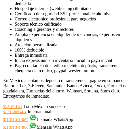
dedicado
Hospedaje internet (webhosting) ilimitado
Certificado de seguridad SSL profesional de alto nivel
Correo electronico profesional para negocios
Soporte técnico calificado
Coaching a gerentes y directores
Amplia experiencia en alquiler de mercancías, expertos en
alquileres
Atención personalizada
100% deducible
Entrega inmediata
Inicio express aun sin inventario inicial ni pago inicial
Pago con tarjeta de crédito o debito, depósito, transferencia,
chequera eletrconica, paypal, western union.
En Mexico aceptamos deposito o transferencia, pague en su banco,
Banorte, Ixe, 7-Eleven, Santander, Banco Azteca, Oxxo, Farmacias
guadalajara, Farmacias del ahorro, Walmart, Soriana, Sams club.
Entregamos de inmediato.
Todo México sin costo
33 3109 4414
Internacional
52 33 3109 4414
Llamada WhatsApp
521 331 341 4060
Mensaje WhatsApp
521 331 341 4060