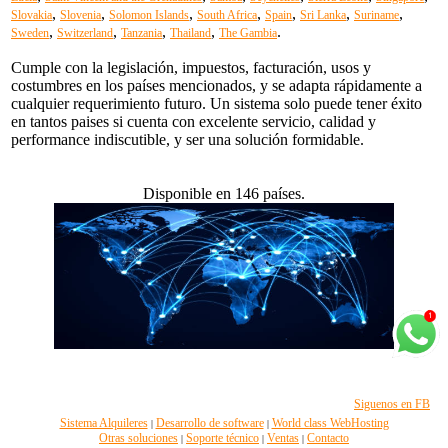
,
,
,
,
,
,
,
Slovakia
Slovenia
Solomon Islands
South Africa
Spain
Sri Lanka
Suriname
,
,
,
,
.
Sweden
Switzerland
Tanzania
Thailand
The Gambia
Cumple con la legislación, impuestos, facturación, usos y
costumbres en los países mencionados, y se adapta rápidamente a
cualquier requerimiento futuro. Un sistema solo puede tener éxito
en tantos paises si cuenta con excelente servicio, calidad y
performance indiscutible, y ser una solución formidable.
Disponible en 146 países.
Siguenos en FB
Sistema Alquileres
Desarrollo de software
World class WebHosting
|
|
Otras soluciones
Soporte técnico
Ventas
Contacto
|
|
|