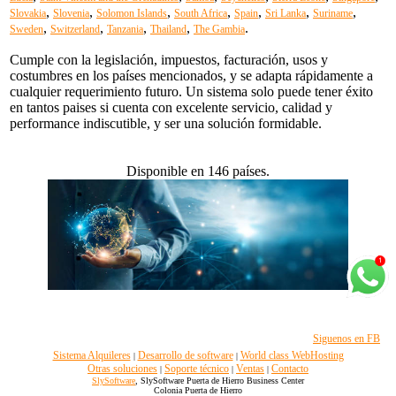
,
,
,
,
,
,
,
Slovakia
Slovenia
Solomon Islands
South Africa
Spain
Sri Lanka
Suriname
,
,
,
,
.
Sweden
Switzerland
Tanzania
Thailand
The Gambia
Cumple con la legislación, impuestos, facturación, usos y
costumbres en los países mencionados, y se adapta rápidamente a
cualquier requerimiento futuro. Un sistema solo puede tener éxito
en tantos paises si cuenta con excelente servicio, calidad y
performance indiscutible, y ser una solución formidable.
Disponible en 146 países.
Siguenos en FB
Sistema Alquileres
Desarrollo de software
World class WebHosting
|
|
Otras soluciones
Soporte técnico
Ventas
Contacto
|
|
|
SlySoftware
, SlySoftware Puerta de Hierro Business Center
Colonia Puerta de Hierro