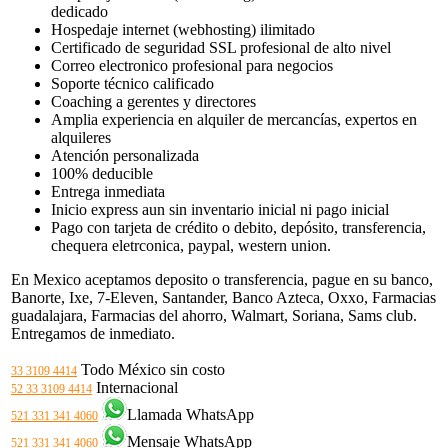
dedicado
Hospedaje internet (webhosting) ilimitado
Certificado de seguridad SSL profesional de alto nivel
Correo electronico profesional para negocios
Soporte técnico calificado
Coaching a gerentes y directores
Amplia experiencia en alquiler de mercancías, expertos en
alquileres
Atención personalizada
100% deducible
Entrega inmediata
Inicio express aun sin inventario inicial ni pago inicial
Pago con tarjeta de crédito o debito, depósito, transferencia,
chequera eletrconica, paypal, western union.
En Mexico aceptamos deposito o transferencia, pague en su banco,
Banorte, Ixe, 7-Eleven, Santander, Banco Azteca, Oxxo, Farmacias
guadalajara, Farmacias del ahorro, Walmart, Soriana, Sams club.
Entregamos de inmediato.
Todo México sin costo
33 3109 4414
Internacional
52 33 3109 4414
Llamada WhatsApp
521 331 341 4060
Mensaje WhatsApp
521 331 341 4060