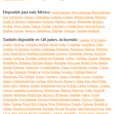
Disponible para todo México:
,
,
Aguascalientes
Baja California
Baja California
,
,
,
,
,
,
,
,
Sur
Campeche
Chiapas
Chihuahua
Coahuila
Colima
Distrito Federal
Durango
,
,
,
,
,
,
,
Estado de México
Guanajuato
Guerrero
Hidalgo
Jalisco
Michoacán
Morelos
,
,
,
,
,
,
,
Nayarit
Nuevo León
Oaxaca
Puebla
Querétaro
Quintana Roo
San Luis Potosí
,
,
,
,
,
,
,
Sinaloa
Sonora
Tabasco
Tamaulipas
Tlaxcala
Veracruz
Yucatán
Zacatecas
También disponible en 146 países, incluyendo:
,
Canada
USA Estados
,
,
,
,
,
,
,
,
,
Unidos
Mexico
Argentina
Bolivia
Brasil
Chile
Colombia
Costa Rica
Cuba
,
,
,
,
,
,
,
,
Ecuador
El Salvador
España
Guatemala
Honduras
Nicaragua
Panamá
Paraguay
,
,
,
,
,
,
Perú
Puerto Rico
República Dominicana
Uruguay
Venezuela
Algeria
American
,
,
,
,
,
,
,
,
Samoa
Andorra
Anguilla
Antigua and Barbuda
Aruba
Australia
Austria
Bahamas
,
,
,
,
,
,
,
Bangladesh
Barbados
Belgium
Belize
Bermuda
Botswana
British Virgin Islands
,
,
,
,
,
,
,
,
Brunei
Bulgaria
Cameroon
Cayman Islands
China
Cook Islands
Croatia
Cyprus
,
,
,
,
,
,
Czechia
Denmark
Dominica
Egypt
Estonia
Eswatini
Federated States of
,
,
,
,
,
,
,
,
,
Micronesia
Fiji
Finland
France
Germany
Ghana
Gibraltar
Greece
Grenada
,
,
,
,
,
,
,
,
Guam
Guinea Ecuatorial
Guyana
Hong Kong
Hungary
India
Iraq
Isle of Man
,
,
,
,
,
,
,
,
,
,
Israel
Italy
Jamaica
Jordan
Kazakhstan
Kenya
Kiribati
Latvia
Lebanon
Lesotho
,
,
,
,
,
,
,
Liberia
Lithuania
Luxembourg
Madagascar
Malawi
Malaysia
Malta
Marshall
,
,
,
,
,
,
,
,
Islands
Mauritius
Montserrat
Morocco
Myanmar
Namibia
Nauru
Nepal
,
,
,
,
,
,
Netherlands
New Zealand
Nigeria
Northern Mariana Islands
Norway
Pakistan
,
,
,
,
,
,
,
Palau
Panama
Papua New Guinea
Peru
Philippines
Poland
Portugal
Republic of
,
,
,
,
,
,
Ireland
Republica Dominicana
Romania
Russia
Rwanda
Saint Kitts and Nevis
Saint
,
,
,
,
,
,
Lucia
Saint Vincent and the Grenadines
Samoa
Seychelles
Sierra Leone
Singapore