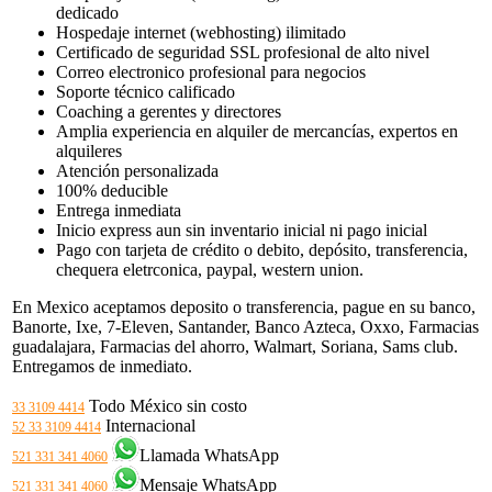
dedicado
Hospedaje internet (webhosting) ilimitado
Certificado de seguridad SSL profesional de alto nivel
Correo electronico profesional para negocios
Soporte técnico calificado
Coaching a gerentes y directores
Amplia experiencia en alquiler de mercancías, expertos en
alquileres
Atención personalizada
100% deducible
Entrega inmediata
Inicio express aun sin inventario inicial ni pago inicial
Pago con tarjeta de crédito o debito, depósito, transferencia,
chequera eletrconica, paypal, western union.
En Mexico aceptamos deposito o transferencia, pague en su banco,
Banorte, Ixe, 7-Eleven, Santander, Banco Azteca, Oxxo, Farmacias
guadalajara, Farmacias del ahorro, Walmart, Soriana, Sams club.
Entregamos de inmediato.
Todo México sin costo
33 3109 4414
Internacional
52 33 3109 4414
Llamada WhatsApp
521 331 341 4060
Mensaje WhatsApp
521 331 341 4060