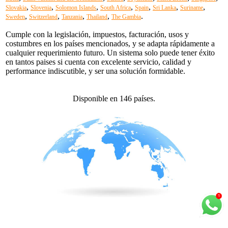
,
,
,
,
,
,
,
Slovakia
Slovenia
Solomon Islands
South Africa
Spain
Sri Lanka
Suriname
,
,
,
,
.
Sweden
Switzerland
Tanzania
Thailand
The Gambia
Cumple con la legislación, impuestos, facturación, usos y
costumbres en los países mencionados, y se adapta rápidamente a
cualquier requerimiento futuro. Un sistema solo puede tener éxito
en tantos paises si cuenta con excelente servicio, calidad y
performance indiscutible, y ser una solución formidable.
Disponible en 146 países.