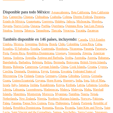
Disponible para todo México:
,
,
Aguascalientes
Baja California
Baja California
,
,
,
,
,
,
,
,
Sur
Campeche
Chiapas
Chihuahua
Coahuila
Colima
Distrito Federal
Durango
,
,
,
,
,
,
,
Estado de México
Guanajuato
Guerrero
Hidalgo
Jalisco
Michoacán
Morelos
,
,
,
,
,
,
,
Nayarit
Nuevo León
Oaxaca
Puebla
Querétaro
Quintana Roo
San Luis Potosí
,
,
,
,
,
,
,
Sinaloa
Sonora
Tabasco
Tamaulipas
Tlaxcala
Veracruz
Yucatán
Zacatecas
También disponible en 146 países, incluyendo:
,
Canada
USA Estados
,
,
,
,
,
,
,
,
,
Unidos
Mexico
Argentina
Bolivia
Brasil
Chile
Colombia
Costa Rica
Cuba
,
,
,
,
,
,
,
,
Ecuador
El Salvador
España
Guatemala
Honduras
Nicaragua
Panamá
Paraguay
,
,
,
,
,
,
Perú
Puerto Rico
República Dominicana
Uruguay
Venezuela
Algeria
American
,
,
,
,
,
,
,
,
Samoa
Andorra
Anguilla
Antigua and Barbuda
Aruba
Australia
Austria
Bahamas
,
,
,
,
,
,
,
Bangladesh
Barbados
Belgium
Belize
Bermuda
Botswana
British Virgin Islands
,
,
,
,
,
,
,
,
Brunei
Bulgaria
Cameroon
Cayman Islands
China
Cook Islands
Croatia
Cyprus
,
,
,
,
,
,
Czechia
Denmark
Dominica
Egypt
Estonia
Eswatini
Federated States of
,
,
,
,
,
,
,
,
,
Micronesia
Fiji
Finland
France
Germany
Ghana
Gibraltar
Greece
Grenada
,
,
,
,
,
,
,
,
Guam
Guinea Ecuatorial
Guyana
Hong Kong
Hungary
India
Iraq
Isle of Man
,
,
,
,
,
,
,
,
,
,
Israel
Italy
Jamaica
Jordan
Kazakhstan
Kenya
Kiribati
Latvia
Lebanon
Lesotho
,
,
,
,
,
,
,
Liberia
Lithuania
Luxembourg
Madagascar
Malawi
Malaysia
Malta
Marshall
,
,
,
,
,
,
,
,
Islands
Mauritius
Montserrat
Morocco
Myanmar
Namibia
Nauru
Nepal
,
,
,
,
,
,
Netherlands
New Zealand
Nigeria
Northern Mariana Islands
Norway
Pakistan
,
,
,
,
,
,
,
Palau
Panama
Papua New Guinea
Peru
Philippines
Poland
Portugal
Republic of
,
,
,
,
,
,
Ireland
Republica Dominicana
Romania
Russia
Rwanda
Saint Kitts and Nevis
Saint
,
,
,
,
,
,
Lucia
Saint Vincent and the Grenadines
Samoa
Seychelles
Sierra Leone
Singapore