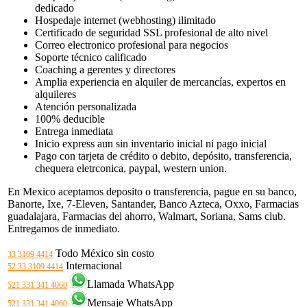
dedicado
Hospedaje internet (webhosting) ilimitado
Certificado de seguridad SSL profesional de alto nivel
Correo electronico profesional para negocios
Soporte técnico calificado
Coaching a gerentes y directores
Amplia experiencia en alquiler de mercancías, expertos en
alquileres
Atención personalizada
100% deducible
Entrega inmediata
Inicio express aun sin inventario inicial ni pago inicial
Pago con tarjeta de crédito o debito, depósito, transferencia,
chequera eletrconica, paypal, western union.
En Mexico aceptamos deposito o transferencia, pague en su banco,
Banorte, Ixe, 7-Eleven, Santander, Banco Azteca, Oxxo, Farmacias
guadalajara, Farmacias del ahorro, Walmart, Soriana, Sams club.
Entregamos de inmediato.
Todo México sin costo
33 3109 4414
Internacional
52 33 3109 4414
Llamada WhatsApp
521 331 341 4060
Mensaje WhatsApp
521 331 341 4060