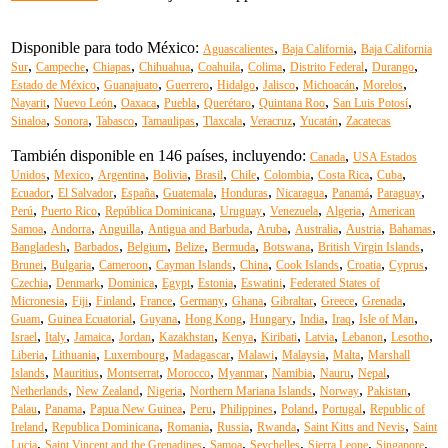
Disponible para todo México:
,
,
Aguascalientes
Baja California
Baja California
,
,
,
,
,
,
,
,
Sur
Campeche
Chiapas
Chihuahua
Coahuila
Colima
Distrito Federal
Durango
,
,
,
,
,
,
,
Estado de México
Guanajuato
Guerrero
Hidalgo
Jalisco
Michoacán
Morelos
,
,
,
,
,
,
,
Nayarit
Nuevo León
Oaxaca
Puebla
Querétaro
Quintana Roo
San Luis Potosí
,
,
,
,
,
,
,
Sinaloa
Sonora
Tabasco
Tamaulipas
Tlaxcala
Veracruz
Yucatán
Zacatecas
También disponible en 146 países, incluyendo:
,
Canada
USA Estados
,
,
,
,
,
,
,
,
,
Unidos
Mexico
Argentina
Bolivia
Brasil
Chile
Colombia
Costa Rica
Cuba
,
,
,
,
,
,
,
,
Ecuador
El Salvador
España
Guatemala
Honduras
Nicaragua
Panamá
Paraguay
,
,
,
,
,
,
Perú
Puerto Rico
República Dominicana
Uruguay
Venezuela
Algeria
American
,
,
,
,
,
,
,
,
Samoa
Andorra
Anguilla
Antigua and Barbuda
Aruba
Australia
Austria
Bahamas
,
,
,
,
,
,
,
Bangladesh
Barbados
Belgium
Belize
Bermuda
Botswana
British Virgin Islands
,
,
,
,
,
,
,
,
Brunei
Bulgaria
Cameroon
Cayman Islands
China
Cook Islands
Croatia
Cyprus
,
,
,
,
,
,
Czechia
Denmark
Dominica
Egypt
Estonia
Eswatini
Federated States of
,
,
,
,
,
,
,
,
,
Micronesia
Fiji
Finland
France
Germany
Ghana
Gibraltar
Greece
Grenada
,
,
,
,
,
,
,
,
Guam
Guinea Ecuatorial
Guyana
Hong Kong
Hungary
India
Iraq
Isle of Man
,
,
,
,
,
,
,
,
,
,
Israel
Italy
Jamaica
Jordan
Kazakhstan
Kenya
Kiribati
Latvia
Lebanon
Lesotho
,
,
,
,
,
,
,
Liberia
Lithuania
Luxembourg
Madagascar
Malawi
Malaysia
Malta
Marshall
,
,
,
,
,
,
,
,
Islands
Mauritius
Montserrat
Morocco
Myanmar
Namibia
Nauru
Nepal
,
,
,
,
,
,
Netherlands
New Zealand
Nigeria
Northern Mariana Islands
Norway
Pakistan
,
,
,
,
,
,
,
Palau
Panama
Papua New Guinea
Peru
Philippines
Poland
Portugal
Republic of
,
,
,
,
,
,
Ireland
Republica Dominicana
Romania
Russia
Rwanda
Saint Kitts and Nevis
Saint
,
,
,
,
,
,
Lucia
Saint Vincent and the Grenadines
Samoa
Seychelles
Sierra Leone
Singapore