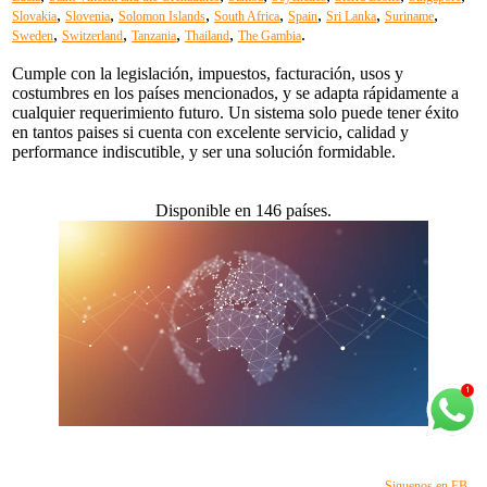
,
,
,
,
,
,
,
Slovakia
Slovenia
Solomon Islands
South Africa
Spain
Sri Lanka
Suriname
,
,
,
,
.
Sweden
Switzerland
Tanzania
Thailand
The Gambia
Cumple con la legislación, impuestos, facturación, usos y
costumbres en los países mencionados, y se adapta rápidamente a
cualquier requerimiento futuro. Un sistema solo puede tener éxito
en tantos paises si cuenta con excelente servicio, calidad y
performance indiscutible, y ser una solución formidable.
Disponible en 146 países.
Siguenos en FB