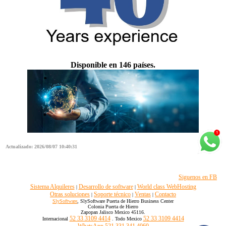
Disponible en 146 países.
Actualizado: 2026/08/07 10:40:31
Siguenos en FB
Sistema Alquileres
Desarrollo de software
World class WebHosting
|
|
Otras soluciones
Soporte técnico
Ventas
Contacto
|
|
|
SlySoftware
, SlySoftware Puerta de Hierro Business Center
Colonia Puerta de Hierro
Zapopan Jalisco Mexico 45116.
52 33 3109 4414
52 33 3109 4414
Internacional
. Todo Mexico