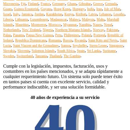
,
,
,
,
,
,
,
,
,
Micronesia
Fiji
Finland
France
Germany
Ghana
Gibraltar
Greece
Grenada
,
,
,
,
,
,
,
,
Guam
Guinea Ecuatorial
Guyana
Hong Kong
Hungary
India
Iraq
Isle of Man
,
,
,
,
,
,
,
,
,
,
Israel
Italy
Jamaica
Jordan
Kazakhstan
Kenya
Kiribati
Latvia
Lebanon
Lesotho
,
,
,
,
,
,
,
Liberia
Lithuania
Luxembourg
Madagascar
Malawi
Malaysia
Malta
Marshall
,
,
,
,
,
,
,
,
Islands
Mauritius
Montserrat
Morocco
Myanmar
Namibia
Nauru
Nepal
,
,
,
,
,
,
Netherlands
New Zealand
Nigeria
Northern Mariana Islands
Norway
Pakistan
,
,
,
,
,
,
,
Palau
Panama
Papua New Guinea
Peru
Philippines
Poland
Portugal
Republic of
,
,
,
,
,
,
Ireland
Republica Dominicana
Romania
Russia
Rwanda
Saint Kitts and Nevis
Saint
,
,
,
,
,
,
Lucia
Saint Vincent and the Grenadines
Samoa
Seychelles
Sierra Leone
Singapore
,
,
,
,
,
,
,
Slovakia
Slovenia
Solomon Islands
South Africa
Spain
Sri Lanka
Suriname
,
,
,
,
.
Sweden
Switzerland
Tanzania
Thailand
The Gambia
Cumple con la legislación, impuestos, facturación, usos y
costumbres en los países mencionados, y se adapta rápidamente a
cualquier requerimiento futuro. Un sistema solo puede tener éxito
en tantos paises si cuenta con excelente servicio, calidad y
performance indiscutible, y ser una solución formidable.
40 años de experiencia a su servicio