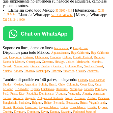
que simplemente no entienden su negocio de alquileres, cámbiese
ya con nosotros.
Llame sin costo todo México
| Internacional:
33 3109 4414
52 33
3109 4414
| Llamada Whatsapp:
| Mensaje Whatsapp:
521 331 341 4060
521 331 341 4060
Soporte en línea, demo en línea
, o
Teamviewer
Google meet
Disponible para todo México:
,
,
Aguascalientes
Baja California
Baja California
,
,
,
,
,
,
,
,
Sur
Campeche
Chiapas
Chihuahua
Coahuila
Colima
Distrito Federal
Durango
,
,
,
,
,
,
,
Estado de México
Guanajuato
Guerrero
Hidalgo
Jalisco
Michoacán
Morelos
,
,
,
,
,
,
,
Nayarit
Nuevo León
Oaxaca
Puebla
Querétaro
Quintana Roo
San Luis Potosí
,
,
,
,
,
,
,
Sinaloa
Sonora
Tabasco
Tamaulipas
Tlaxcala
Veracruz
Yucatán
Zacatecas
También disponible en 146 países, incluyendo:
,
Canada
USA Estados
,
,
,
,
,
,
,
,
,
Unidos
Mexico
Argentina
Bolivia
Brasil
Chile
Colombia
Costa Rica
Cuba
,
,
,
,
,
,
,
,
Ecuador
El Salvador
España
Guatemala
Honduras
Nicaragua
Panamá
Paraguay
,
,
,
,
,
,
Perú
Puerto Rico
República Dominicana
Uruguay
Venezuela
Algeria
American
,
,
,
,
,
,
,
,
Samoa
Andorra
Anguilla
Antigua and Barbuda
Aruba
Australia
Austria
Bahamas
,
,
,
,
,
,
,
Bangladesh
Barbados
Belgium
Belize
Bermuda
Botswana
British Virgin Islands
,
,
,
,
,
,
,
,
Brunei
Bulgaria
Cameroon
Cayman Islands
China
Cook Islands
Croatia
Cyprus
,
,
,
,
,
,
Czechia
Denmark
Dominica
Egypt
Estonia
Eswatini
Federated States of